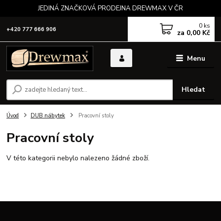
JEDINÁ ZNAČKOVÁ PRODEJNA DREWMAX V ČR
0
ks
+420 777 666 906
za
0,00 Kč
Menu
Hledat
Úvod
DUB nábytek
Pracovní stoly
Pracovní stoly
V této kategorii nebylo nalezeno žádné zboží.