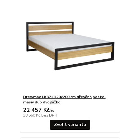
Drewmax LK371 120x200 cm dřevěná postel
masiv dub dvojlůžko
22 457 Kč
/
ks
18 560 Kč
bez DPH
Zvolit variantu