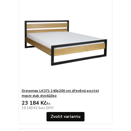
Drewmax LK371 140x200 cm dřevěná postel
masiv dub dvojlůžko
23 184 Kč
/
ks
19 160 Kč
bez DPH
Zvolit variantu