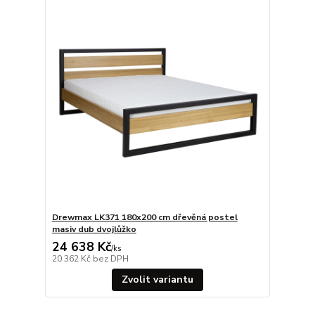
Drewmax LK371 180x200 cm dřevěná postel
masiv dub dvojlůžko
24 638 Kč
/
ks
20 362 Kč
bez DPH
Zvolit variantu