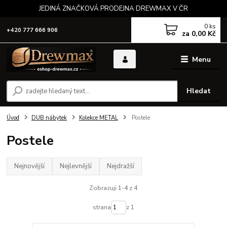
JEDINÁ ZNAČKOVÁ PRODEJNA DREWMAX V ČR
0
ks
+420 777 666 906
za
0,00 Kč
Menu
Hledat
Úvod
DUB nábytek
Kolekce METAL
Postele
Postele
Nejnovější
Nejlevnější
Nejdražší
Zobrazuji 1-4 z 4
strana
z 1