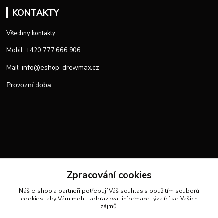
KONTAKTY
Všechny kontakty
Mobil: +420 777 666 906
info@eshop-drewmax.cz
Mail:
Provozní doba
Zpracování cookies
Náš e-shop a partneři potřebují Váš
souhlas
s použitím souborů
cookies, aby Vám mohli zobrazovat informace týkající se Vašich
zájmů.