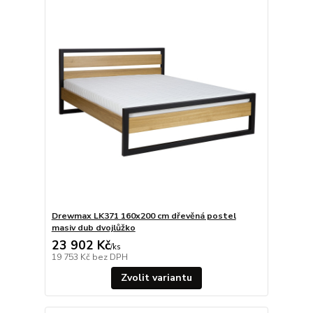
Drewmax LK371 160x200 cm dřevěná postel
masiv dub dvojlůžko
23 902 Kč
/
ks
19 753 Kč
bez DPH
Zvolit variantu