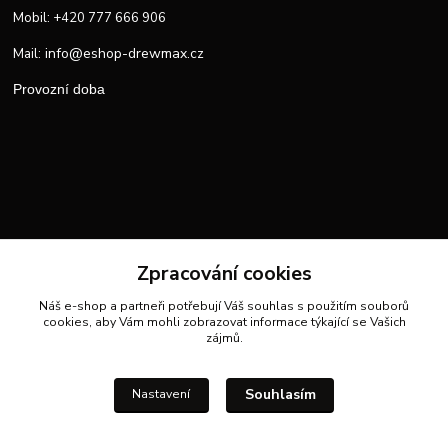
Mobil: +420 777 666 906
info@eshop-drewmax.cz
Mail:
Provozní doba
Zpracování cookies
Náš e-shop a partneři potřebují Váš
souhlas
s použitím souborů
cookies, aby Vám mohli zobrazovat informace týkající se Vašich
zájmů.
Souhlasím
Nastavení