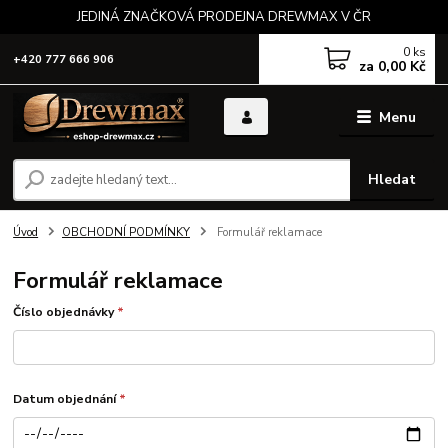
JEDINÁ ZNAČKOVÁ PRODEJNA DREWMAX V ČR
0
ks
+420 777 666 906
za
0,00 Kč
Menu
Hledat
Úvod
OBCHODNÍ PODMÍNKY
Formulář reklamace
Formulář reklamace
Číslo objednávky
*
Datum objednání
*