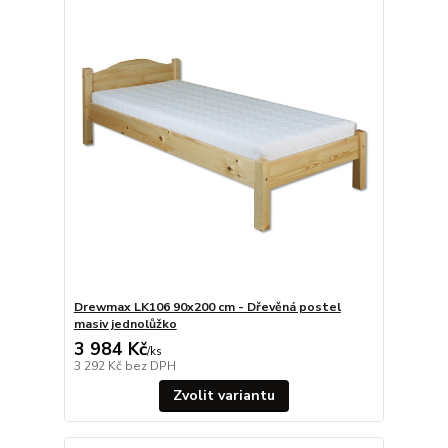
Drewmax LK106 90x200 cm - Dřevěná postel
masiv jednolůžko
3 984 Kč
/
ks
3 292 Kč
bez DPH
Zvolit variantu