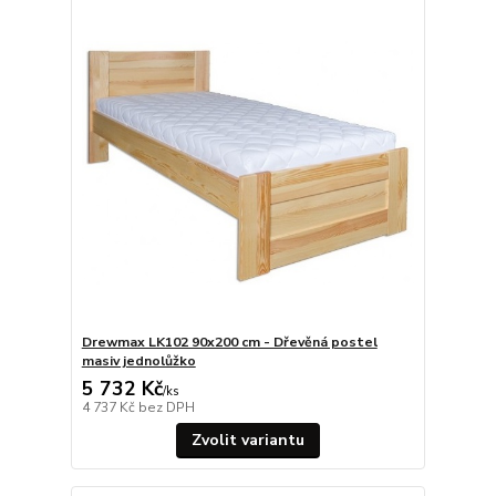
Drewmax LK102 90x200 cm - Dřevěná postel
masiv jednolůžko
5 732 Kč
/
ks
4 737 Kč
bez DPH
Zvolit variantu