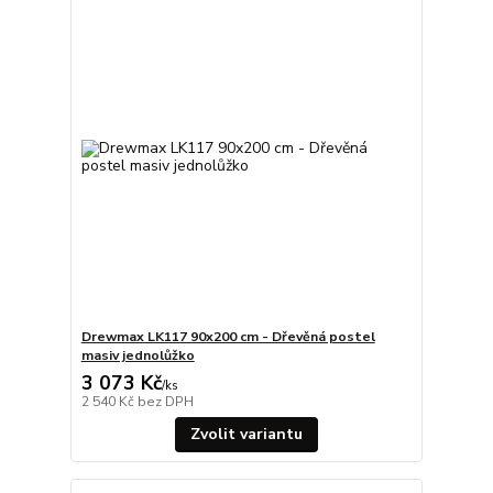
Drewmax LK117 90x200 cm - Dřevěná postel
masiv jednolůžko
3 073 Kč
/
ks
2 540 Kč
bez DPH
Zvolit variantu