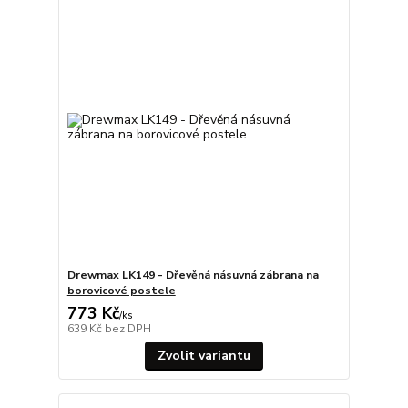
Drewmax LK149 - Dřevěná násuvná zábrana na
borovicové postele
773 Kč
/
ks
639 Kč
bez DPH
Zvolit variantu