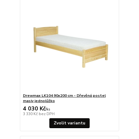
Drewmax LK104 90x200 cm - Dřevěná postel
masiv jednolůžko
4 030 Kč
/
ks
3 330 Kč
bez DPH
Zvolit variantu