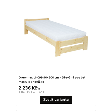
Drewmax LK099 90x200 cm - Dřevěná postel
masiv jednolůžko
2 236 Kč
/
ks
1 848 Kč
bez DPH
Zvolit variantu