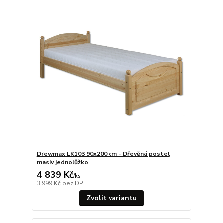
Drewmax LK103 90x200 cm - Dřevěná postel
masiv jednolůžko
4 839 Kč
/
ks
3 999 Kč
bez DPH
Zvolit variantu