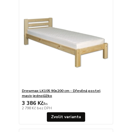
Drewmax LK105 90x200 cm - Dřevěná postel
masiv jednolůžko
3 386 Kč
/
ks
2 798 Kč
bez DPH
Zvolit variantu