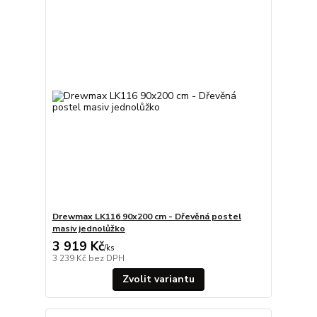
Drewmax LK116 90x200 cm - Dřevěná postel
masiv jednolůžko
3 919 Kč
/
ks
3 239 Kč
bez DPH
Zvolit variantu