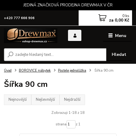
JEDINÁ ZNAČKOVÁ PRODEJNA DREWMAX V ČR
0
ks
+420 777 666 906
za
0,00 Kč
Menu
Hledat
Úvod
BOROVICE nábytek
Postele jednolůžka
Šířka 90 cm
Šířka 90 cm
Nejnovější
Nejlevnější
Nejdražší
Zobrazuji 1-18 z 18
strana
z 1