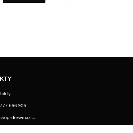
KTY
takty
 777 666 906
shop-drewmax.cz
oba