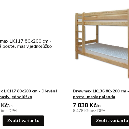
 LK117 80x200 cm - Dřevěná
Drewmax LK136 80x200 cm -
masiv jednolůžko
postel masiv palanda
 Kč
7 838 Kč
/
ks
/
ks
č
bez DPH
6 478 Kč
bez DPH
Zvolit variantu
Zvolit variantu