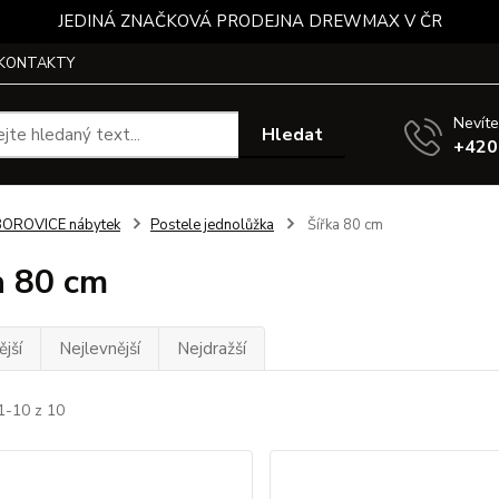
JEDINÁ ZNAČKOVÁ PRODEJNA DREWMAX V ČR
KONTAKTY
Nevíte
Hledat
+420
BOROVICE nábytek
Postele jednolůžka
Šířka 80 cm
a 80 cm
jší
Nejlevnější
Nejdražší
1-10 z 10