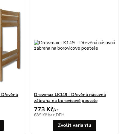
 Dřevěná
Drewmax LK149 - Dřevěná násuvná
zábrana na borovicové postele
773 Kč
/
ks
639 Kč
bez DPH
Zvolit variantu