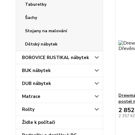
Taburetky
Šachy
Stojany na malování
Dětský nábytek
BOROVICE RUSTIKAL nábytek
BUK nábytek
DUB nábytek
Drewmax
Matrace
postel 
2 852
Rošty
2 357 K
Židle k počítači