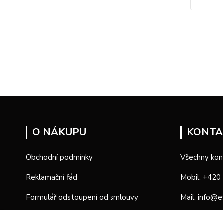
O NÁKUPU
KONTA
Obchodní podmínky
Všechny kon
Reklamační řád
Mobil: +420
info@e
Formulář odstoupení od smlouvy
Mail:
Formulář reklamace
Provozní d