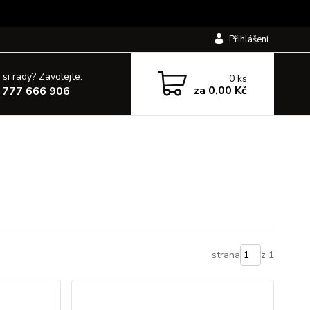
Přihlášení
 si rady? Zavolejte.
0
ks
za
0,00 Kč
 777 666 906
strana
z 1