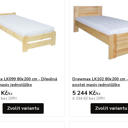
 LK099 80x200 cm - Dřevěná
Drewmax LK102 80x200 cm -
masiv jednolůžko
postel masiv jednolůžko
 Kč
5 244 Kč
/
ks
/
ks
č
bez DPH
4 334 Kč
bez DPH
Zvolit variantu
Zvolit variantu