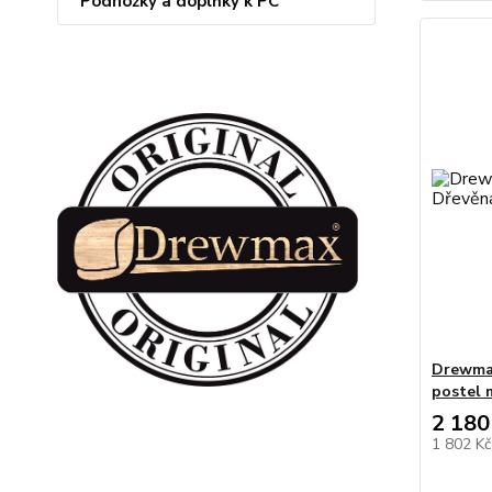
Podnožky a doplňky k PC
Drewmax
postel 
2 180
1 802 K