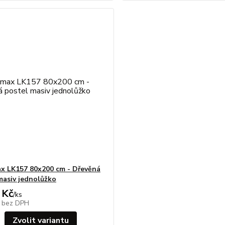
 LK157 80x200 cm - Dřevěná
masiv jednolůžko
 Kč
/
ks
č
bez DPH
Zvolit variantu