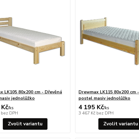
 LK105 80x200 cm - Dřevěná
Drewmax LK115 80x200 cm -
masiv jednolůžko
postel masiv jednolůžko
 Kč
4 195 Kč
/
ks
/
ks
č
bez DPH
3 467 Kč
bez DPH
Zvolit variantu
Zvolit variantu