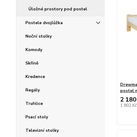
Úložné prostory pod postel
Postele dvojlůžka
Noční stolky
Komody
Skříně
Kredence
Drewmax
Regály
postel 
2 180
Truhlice
1 802 K
Psací stoly
Televizní stolky