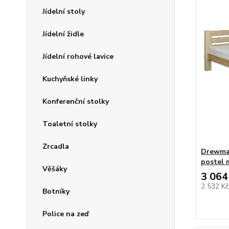
Jídelní stoly
Jídelní židle
Jídelní rohové lavice
Kuchyňské linky
Konferenční stolky
Toaletní stolky
Zrcadla
Drewmax
postel 
Věšáky
3 064
2 532 K
Botníky
Police na zeď