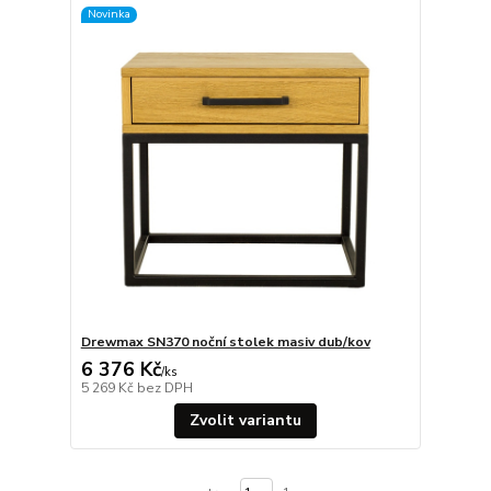
Novinka
Drewmax SN370 noční stolek masiv dub/kov
6 376 Kč
/
ks
5 269 Kč
bez DPH
Zvolit variantu