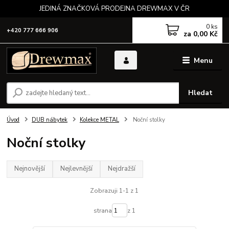
JEDINÁ ZNAČKOVÁ PRODEJNA DREWMAX V ČR
0
ks
+420 777 666 906
za
0,00 Kč
Menu
Hledat
Úvod
DUB nábytek
Kolekce METAL
Noční stolky
Noční stolky
Nejnovější
Nejlevnější
Nejdražší
Zobrazuji 1-1 z 1
strana
z 1