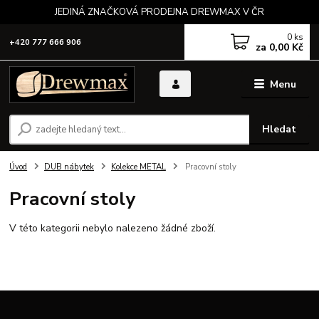
JEDINÁ ZNAČKOVÁ PRODEJNA DREWMAX V ČR
0
ks
+420 777 666 906
za
0,00 Kč
Menu
Hledat
Úvod
DUB nábytek
Kolekce METAL
Pracovní stoly
Pracovní stoly
V této kategorii nebylo nalezeno žádné zboží.