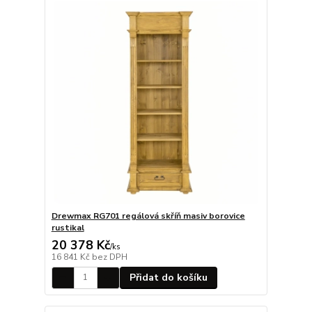
Drewmax RG701 regálová skříň masiv borovice
rustikal
20 378 Kč
/
ks
16 841 Kč
bez DPH
Přidat do košíku