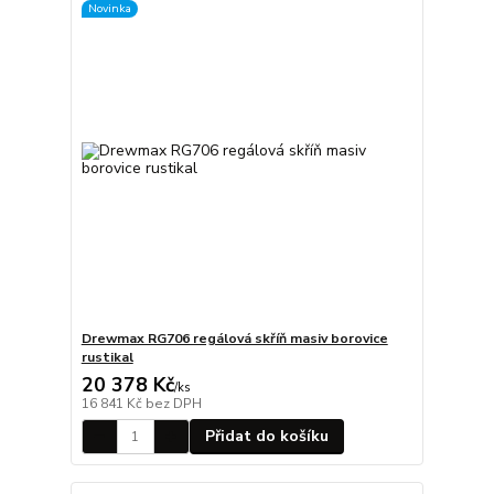
Novinka
Drewmax RG706 regálová skříň masiv borovice
rustikal
20 378 Kč
/
ks
16 841 Kč
bez DPH
Přidat do košíku