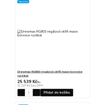
Novinka
Drewmax RG803 regálová skříň masiv borovice
rustikal
25 539 Kč
/
ks
21 107 Kč
bez DPH
Přidat do košíku