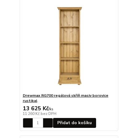
Drewmax RG700 regálová skříň masiv borovice
rustikal
13 625 Kč
/
ks
11 260 Kč
bez DPH
Přidat do košíku