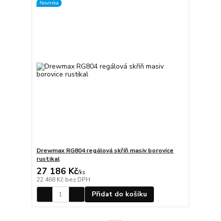
Novinka
Drewmax RG804 regálová skříň masiv borovice
rustikal
27 186 Kč
/
ks
22 468 Kč
bez DPH
Přidat do košíku