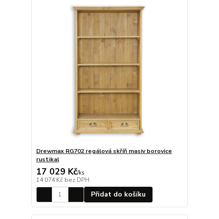
Drewmax RG702 regálová skříň masiv borovice
rustikal
17 029 Kč
/
ks
14 074 Kč
bez DPH
Přidat do košíku