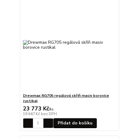
Drewmax RG705 regálová skříň masiv borovice
rustikal
23 773 Kč
/
ks
19 647 Kč
bez DPH
Přidat do košíku