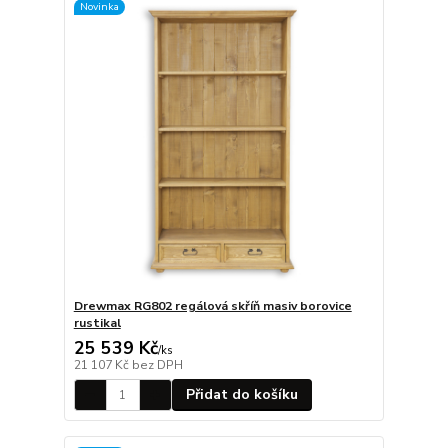
Novinka
Drewmax RG802 regálová skříň masiv borovice
rustikal
25 539 Kč
/
ks
21 107 Kč
bez DPH
Přidat do košíku