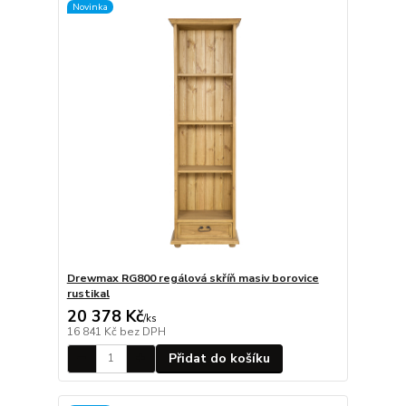
Novinka
Drewmax RG800 regálová skříň masiv borovice
rustikal
20 378 Kč
/
ks
16 841 Kč
bez DPH
Přidat do košíku