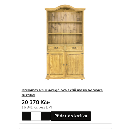
Drewmax RG704 regálová skříň masiv borovice
rustikal
20 378 Kč
/
ks
16 841 Kč
bez DPH
Přidat do košíku