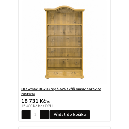
Drewmax RG703 regálová skříň masiv borovice
rustikal
18 731 Kč
/
ks
15 480 Kč
bez DPH
Přidat do košíku