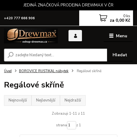
JEDINÁ ZNAČKOVÁ PRODEJNA DREWMAX V ČR
0
ks
+420 777 666 906
za
0,00 Kč
Menu
Hledat
Úvod
BOROVICE RUSTIKAL nábytek
Regálové skříně
Regálové skříně
Nejnovější
Nejlevnější
Nejdražší
Zobrazuji 1-11 z 11
strana
z 1