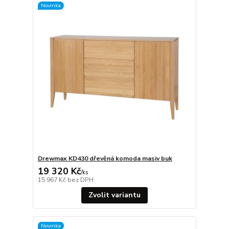
Novinka
Drewmax KD430 dřevěná komoda masiv buk
19 320 Kč
/
ks
15 967 Kč
bez DPH
Zvolit variantu
Novinka