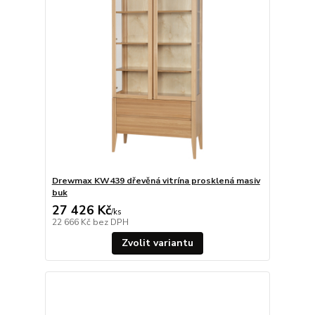
Drewmax KW439 dřevěná vitrína prosklená masiv
buk
27 426 Kč
/
ks
22 666 Kč
bez DPH
Zvolit variantu