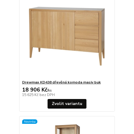
Drewmax KD438 dřevěná komoda masiv buk
18 906 Kč
/
ks
15 625 Kč
bez DPH
Zvolit variantu
Novinka