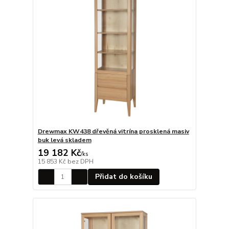
Drewmax KW438 dřevěná vitrína prosklená masiv
buk levá skladem
19 182 Kč
/
ks
15 853 Kč
bez DPH
Přidat do košíku