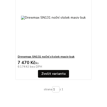
Drewmax SN131 noční stolek masiv buk
7 470 Kč
/
ks
6 174 Kč
bez DPH
Zvolit variantu
strana
z 1