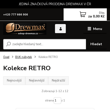
JEDINÁ ZNAČKOVÁ PRODEJNA DREWMAX V ČR
0
ks
+420 777 666 906
za
0,00 Kč
Menu
Hledat
Úvod
BUK nábytek
Kolekce RETRO
Kolekce RETRO
Nejnovější
Nejlevnější
Nejdražší
Zobrazuji 1-12 z 12
strana
z 1