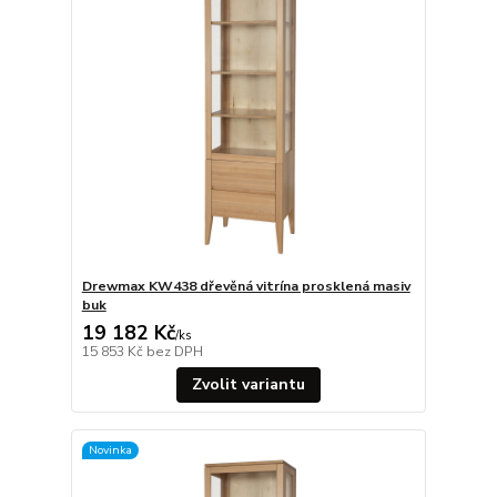
Drewmax KW438 dřevěná vitrína prosklená masiv
buk
19 182 Kč
/
ks
15 853 Kč
bez DPH
Zvolit variantu
Novinka