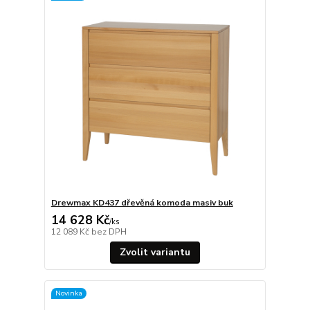
Drewmax KD437 dřevěná komoda masiv buk
14 628 Kč
/
ks
12 089 Kč
bez DPH
Zvolit variantu
Novinka