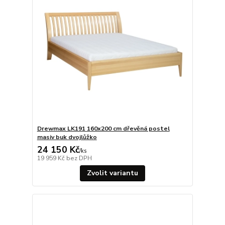
Drewmax LK191 160x200 cm dřevěná postel
masiv buk dvojlůžko
24 150 Kč
/
ks
19 959 Kč
bez DPH
Zvolit variantu