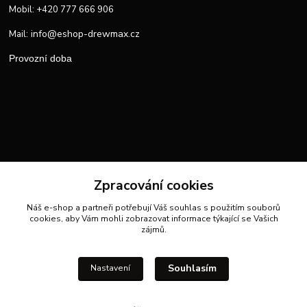
Mobil: +420 777 666 906
info@eshop-drewmax.cz
Mail:
Provozní doba
Zpracování cookies
Náš e-shop a partneři potřebují Váš
souhlas
s použitím souborů
cookies, aby Vám mohli zobrazovat informace týkající se Vašich
zájmů.
Souhlasím
Nastavení