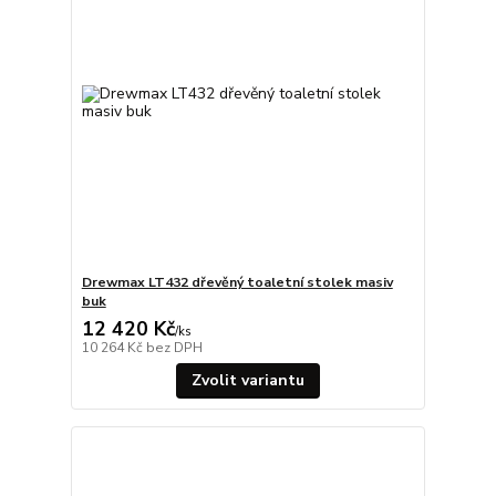
Drewmax LT432 dřevěný toaletní stolek masiv
buk
12 420 Kč
/
ks
10 264 Kč
bez DPH
Zvolit variantu