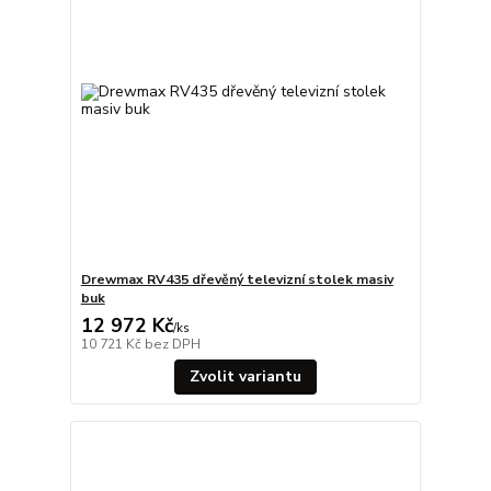
Drewmax RV435 dřevěný televizní stolek masiv
buk
12 972 Kč
/
ks
10 721 Kč
bez DPH
Zvolit variantu