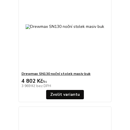
Drewmax SN130 noční stolek masiv buk
4 802 Kč
/
ks
3 969 Kč
bez DPH
Zvolit variantu