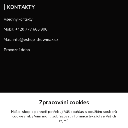
KONTAKTY
Všechny kontakty
Mobil: +420 777 666 906
info@eshop-drewmax.cz
Mail:
Provozní doba
Zpracování cookies
Náš e-shop a partneři potřebují Váš
souhlas
s použitím souborů
cookies, aby Vám mohli zobrazovat informace týkající se Vašich
zájmů.