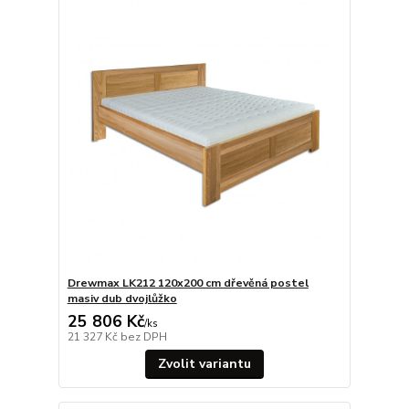
Drewmax LK212 120x200 cm dřevěná postel
masiv dub dvojlůžko
25 806 Kč
/
ks
21 327 Kč
bez DPH
Zvolit variantu