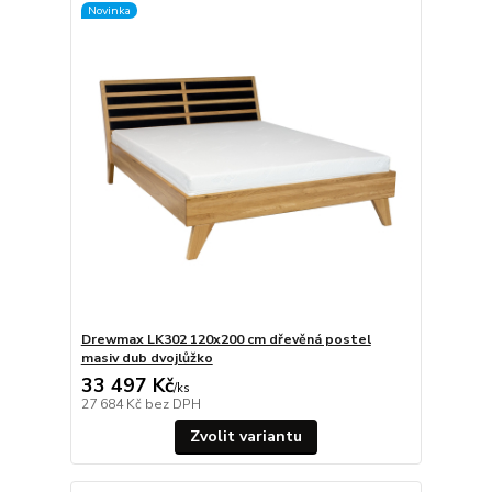
Novinka
Drewmax LK302 120x200 cm dřevěná postel
masiv dub dvojlůžko
33 497 Kč
/
ks
27 684 Kč
bez DPH
Zvolit variantu