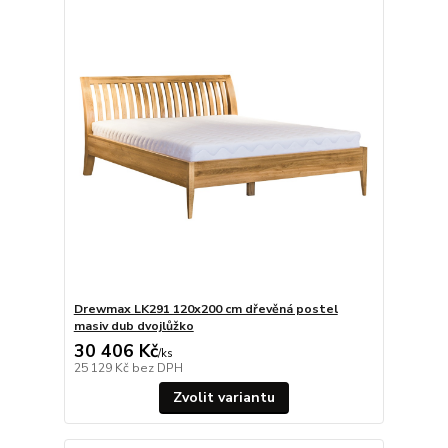
Drewmax LK291 120x200 cm dřevěná postel
masiv dub dvojlůžko
30 406 Kč
/
ks
25 129 Kč
bez DPH
Zvolit variantu