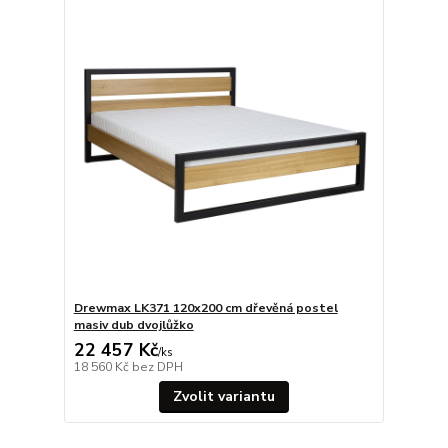
Drewmax LK371 120x200 cm dřevěná postel
masiv dub dvojlůžko
22 457 Kč
/
ks
18 560 Kč
bez DPH
Zvolit variantu