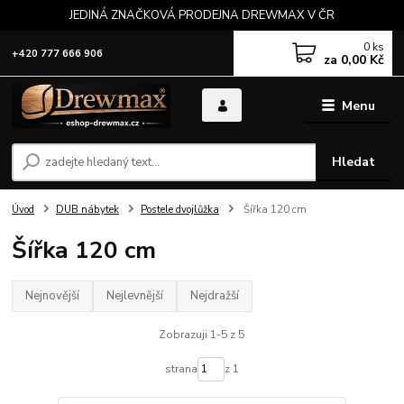
JEDINÁ ZNAČKOVÁ PRODEJNA DREWMAX V ČR
0
ks
+420 777 666 906
za
0,00 Kč
Menu
Hledat
Úvod
DUB nábytek
Postele dvojlůžka
Šířka 120 cm
Šířka 120 cm
Nejnovější
Nejlevnější
Nejdražší
Zobrazuji 1-5 z 5
strana
z 1