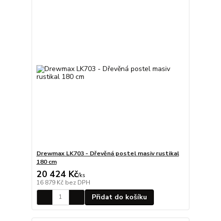
Drewmax LK703 - Dřevěná postel masiv rustikal
180 cm
20 424 Kč
/
ks
16 879 Kč
bez DPH
Přidat do košíku