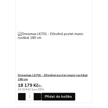
Drewmax LK701 - Dřevěná postel masiv rustikal
180 cm
18 179 Kč
/
ks
15 024 Kč
bez DPH
Přidat do košíku