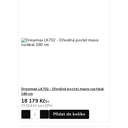
Drewmax LK702 - Dřevěná postel masiv rustikal
180 cm
18 179 Kč
/
ks
15 024 Kč
bez DPH
Přidat do košíku