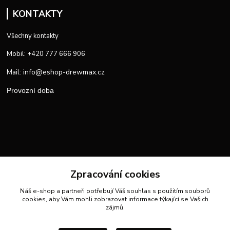
KONTAKTY
Všechny kontakty
Mobil: +420 777 666 906
info@eshop-drewmax.cz
Mail:
Provozní doba
Zpracování cookies
Náš e-shop a partneři potřebují Váš
souhlas
s použitím souborů
cookies, aby Vám mohli zobrazovat informace týkající se Vašich
zájmů.