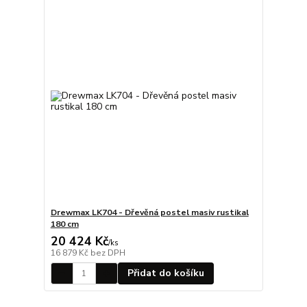
Drewmax LK704 - Dřevěná postel masiv rustikal
180 cm
20 424 Kč
/
ks
16 879 Kč
bez DPH
Přidat do košíku