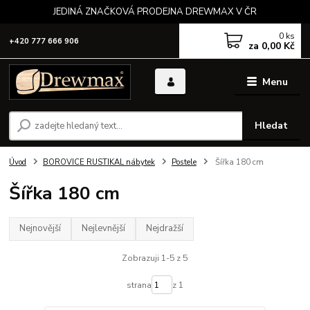
JEDINÁ ZNAČKOVÁ PRODEJNA DREWMAX V ČR
0
ks
+420 777 666 906
za
0,00 Kč
Menu
Hledat
Úvod
BOROVICE RUSTIKAL nábytek
Postele
Šířka 180 cm
Šířka 180 cm
Nejnovější
Nejlevnější
Nejdražší
Zobrazuji 1-5 z 5
strana
z 1