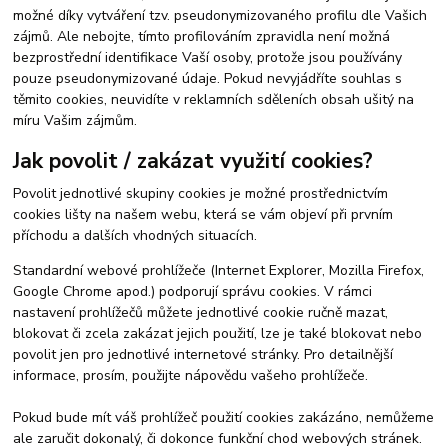
možné díky vytváření tzv. pseudonymizovaného profilu dle Vašich
zájmů. Ale nebojte, tímto profilováním zpravidla není možná
bezprostřední identifikace Vaší osoby, protože jsou používány
pouze pseudonymizované údaje. Pokud nevyjádříte souhlas s
těmito cookies, neuvidíte v reklamních sděleních obsah ušitý na
míru Vašim zájmům.
Jak povolit / zakázat využití cookies?
Povolit jednotlivé skupiny cookies je možné prostřednictvím
cookies lišty na našem webu, která se vám objeví při prvním
příchodu a dalších vhodných situacích.
Standardní webové prohlížeče (Internet Explorer, Mozilla Firefox,
Google Chrome apod.) podporují správu cookies. V rámci
nastavení prohlížečů můžete jednotlivé cookie ručně mazat,
blokovat či zcela zakázat jejich použití, lze je také blokovat nebo
povolit jen pro jednotlivé internetové stránky. Pro detailnější
informace, prosím, použijte nápovědu vašeho prohlížeče.
Pokud bude mít váš prohlížeč použití cookies zakázáno, nemůžeme
ale zaručit dokonalý, či dokonce funkční chod webových stránek.