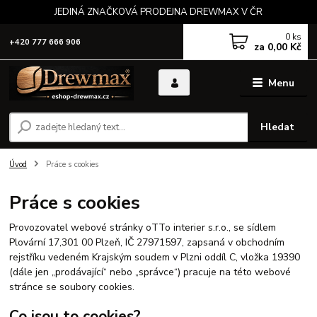
JEDINÁ ZNAČKOVÁ PRODEJNA DREWMAX V ČR
0
ks
+420 777 666 906
za
0,00 Kč
Menu
Hledat
Úvod
Práce s cookies
Práce s cookies
Provozovatel webové stránky oTTo interier s.r.o., se sídlem
Plovární 17,301 00 Plzeň, IČ 27971597, zapsaná v obchodním
rejstříku vedeném Krajským soudem v Plzni oddíl C, vložka 19390
(dále jen „prodávající“ nebo „správce“) pracuje na této webové
stránce se soubory cookies.
Co jsou to cookies?