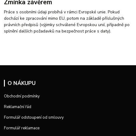
Zmínka závěrem
Práce s osobními údaji probíhá v rámci Evropské unie. Pokud
dochází ke zpracování mimo EU, potom na základě příslušných
právních předpisů (výjimky schválené Evropskou unií, případně po
splnění dalších požadavků na bezpečnost práce s daty).
O NÁKUPU
Obchodní podmínky
Reklamační řád
Formulář odstoupení od smlouvy
Formulář reklamace