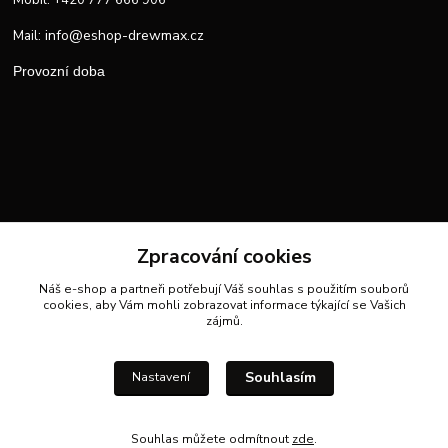
Mobil: +420 777 666 906
info@eshop-drewmax.cz
Mail:
Provozní doba
Zpracování cookies
Náš e-shop a partneři potřebují Váš
souhlas
s použitím souborů
cookies, aby Vám mohli zobrazovat informace týkající se Vašich
zájmů.
Souhlasím
Nastavení
Souhlas můžete odmítnout
zde
.