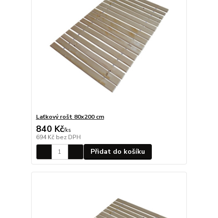
Laťkový rošt 80x200 cm
840 Kč
/
ks
694 Kč
bez DPH
Přidat do košíku