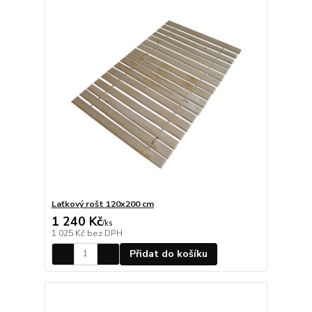
Laťkový rošt 120x200 cm
1 240 Kč
/
ks
1 025 Kč
bez DPH
Přidat do košíku