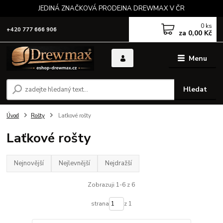
JEDINÁ ZNAČKOVÁ PRODEJNA DREWMAX V ČR
0
ks
+420 777 666 906
za
0,00 Kč
Menu
Hledat
Úvod
Rošty
Laťkové rošty
Laťkové rošty
Nejnovější
Nejlevnější
Nejdražší
Zobrazuji 1-6 z 6
strana
z 1