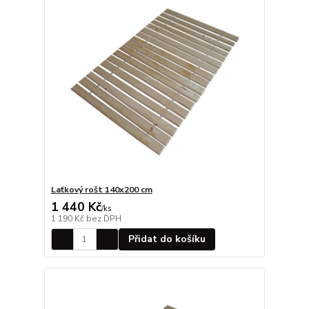
Laťkový rošt 140x200 cm
1 440 Kč
/
ks
1 190 Kč
bez DPH
Přidat do košíku