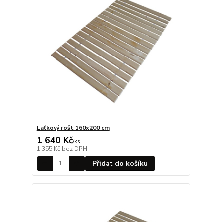
Laťkový rošt 160x200 cm
1 640 Kč
/
ks
1 355 Kč
bez DPH
Přidat do košíku