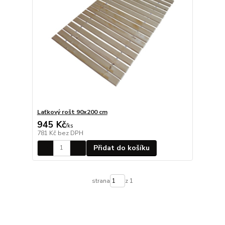
Laťkový rošt 90x200 cm
945 Kč
/
ks
781 Kč
bez DPH
Přidat do košíku
strana
z 1