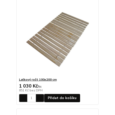
Laťkový rošt 100x200 cm
1 030 Kč
/
ks
851 Kč
bez DPH
Přidat do košíku