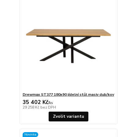
Drewmax ST377 180x90 jídelní stůl masiv dub/kov
35 402 Kč
/
ks
29 258 Kč
bez DPH
Zvolit variantu
Novinka