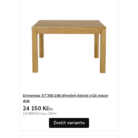
Drewmax ST300 180 dřevěný jídelní stůl masiv
dub
24 150 Kč
/
ks
19 959 Kč
bez DPH
Zvolit variantu