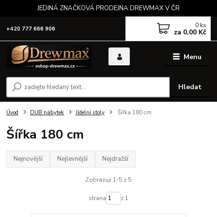
JEDINÁ ZNAČKOVÁ PRODEJNA DREWMAX V ČR
0
ks
+420 777 666 906
za
0,00 Kč
Menu
Hledat
Úvod
DUB nábytek
Jídelní stoly
Šířka 180 cm
Šířka 180 cm
Nejnovější
Nejlevnější
Nejdražší
Zobrazuji 1-5 z 5
strana
z 1