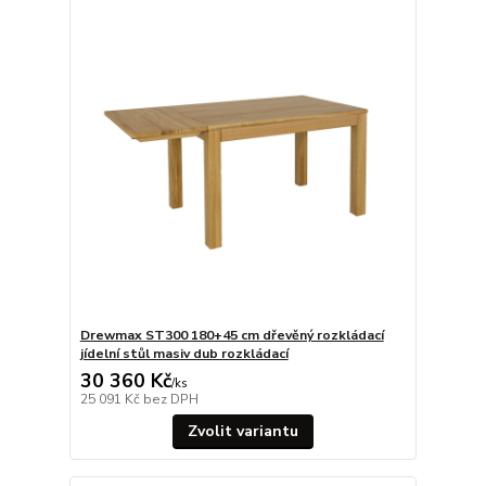
Drewmax ST300 180+45 cm dřevěný rozkládací
jídelní stůl masiv dub rozkládací
30 360 Kč
/
ks
25 091 Kč
bez DPH
Zvolit variantu