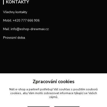
KONTAKTY
Všechny kontakty
Mobil: +420 777 666 906
info@eshop-drewmax.cz
Mail:
Provozní doba
Zpracování cookies
Náš e-shop a partneři potřebují Váš
souhlas
s použitím souborů
cookies, aby Vám mohli zobrazovat informace týkající se Vašich
zájmů.