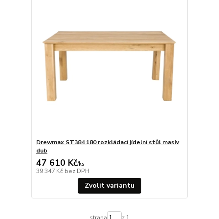
Drewmax ST384 180 rozkládací jídelní stůl masiv
dub
47 610 Kč
/
ks
39 347 Kč
bez DPH
Zvolit variantu
strana
z 1