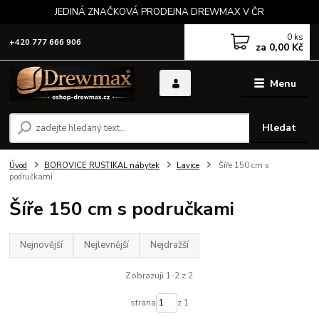
JEDINÁ ZNAČKOVÁ PRODEJNA DREWMAX V ČR
0
ks
+420 777 666 906
za
0,00 Kč
Menu
Hledat
Úvod
BOROVICE RUSTIKAL nábytek
Lavice
Šíře 150 cm s
područkami
Šíře 150 cm s područkami
Nejnovější
Nejlevnější
Nejdražší
Zobrazuji 1-2 z 2
strana
z 1