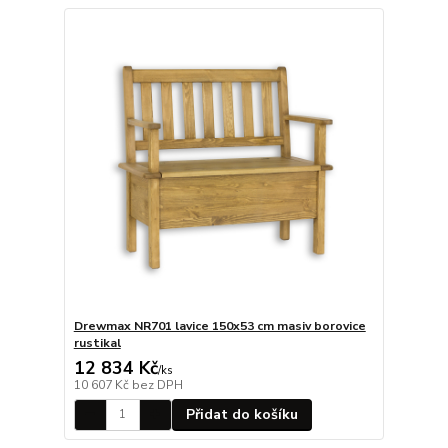
Drewmax NR701 lavice 150x53 cm masiv borovice
rustikal
12 834 Kč
/
ks
10 607 Kč
bez DPH
Přidat do košíku