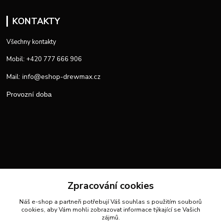
KONTAKTY
Všechny kontakty
Mobil: +420 777 666 906
info@eshop-drewmax.cz
Mail:
Provozní doba
Zpracování cookies
Náš e-shop a partneři potřebují Váš
souhlas
s použitím souborů
cookies, aby Vám mohli zobrazovat informace týkající se Vašich
zájmů.