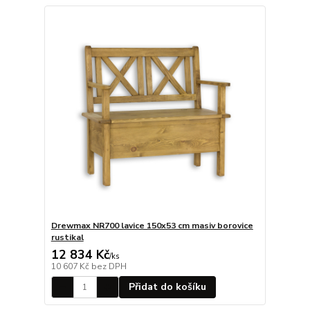
Drewmax NR700 lavice 150x53 cm masiv borovice
rustikal
12 834 Kč
/
ks
10 607 Kč
bez DPH
Přidat do košíku