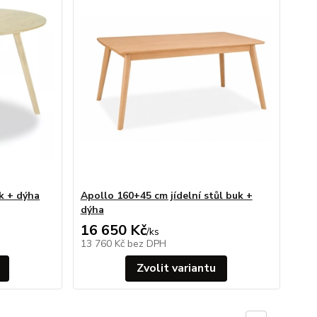
uk + dýha
Apollo 160+45 cm jídelní stůl buk +
dýha
16 650 Kč
/
ks
13 760 Kč
bez DPH
Zvolit variantu