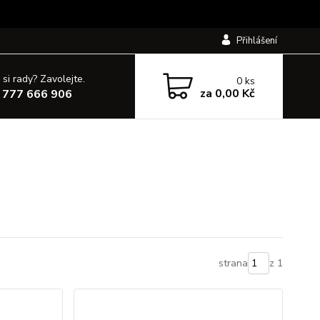
Přihlášení
 si rady? Zavolejte.
0
ks
za
0,00 Kč
 777 666 906
strana
z 1