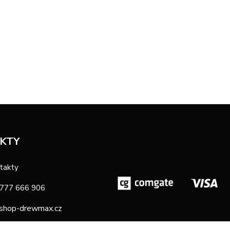
KTY
takty
 777 666 906
shop-drewmax.cz
oba