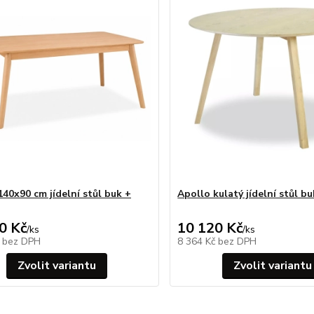
140x90 cm jídelní stůl buk +
Apollo kulatý jídelní stůl b
0 Kč
10 120 Kč
/
ks
/
ks
č
bez DPH
8 364 Kč
bez DPH
Zvolit variantu
Zvolit variantu