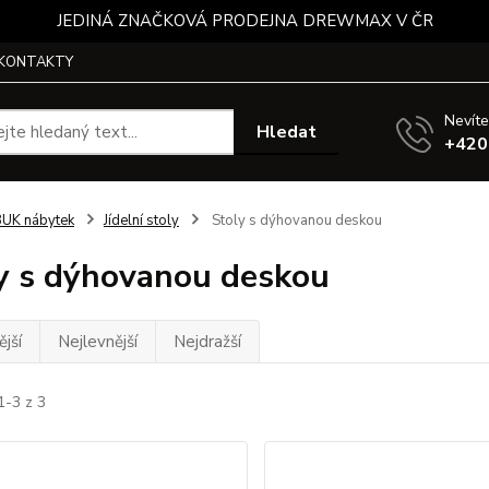
JEDINÁ ZNAČKOVÁ PRODEJNA DREWMAX V ČR
KONTAKTY
Nevíte
Hledat
+420
UK nábytek
Jídelní stoly
Stoly s dýhovanou deskou
y s dýhovanou deskou
jší
Nejlevnější
Nejdražší
1-3 z 3