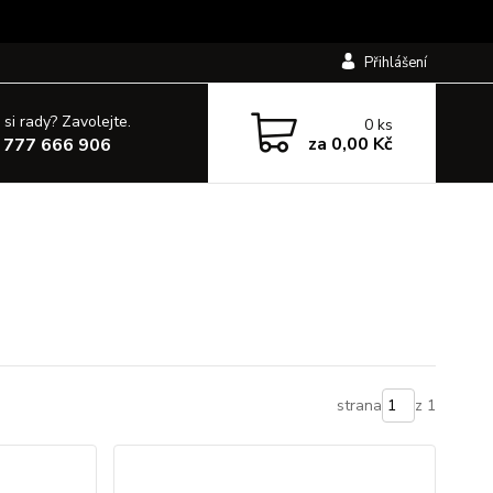
Přihlášení
 si rady? Zavolejte.
0
ks
za
0,00 Kč
 777 666 906
strana
z 1