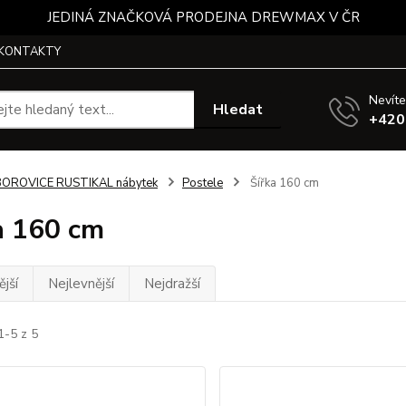
JEDINÁ ZNAČKOVÁ PRODEJNA DREWMAX V ČR
KONTAKTY
Nevíte
Hledat
+420
BOROVICE RUSTIKAL nábytek
Postele
Šířka 160 cm
a 160 cm
jší
Nejlevnější
Nejdražší
1-5 z 5