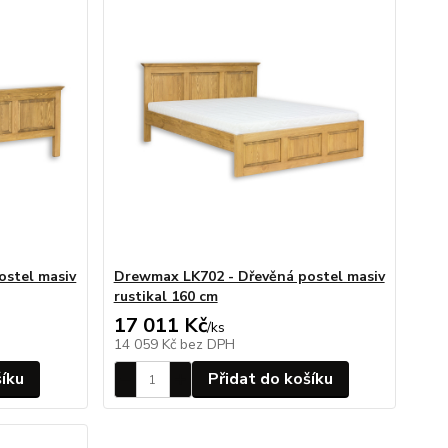
ostel masiv
Drewmax LK702 - Dřevěná postel masiv
rustikal 160 cm
17 011 Kč
/
ks
14 059 Kč
bez DPH
šíku
Přidat do košíku