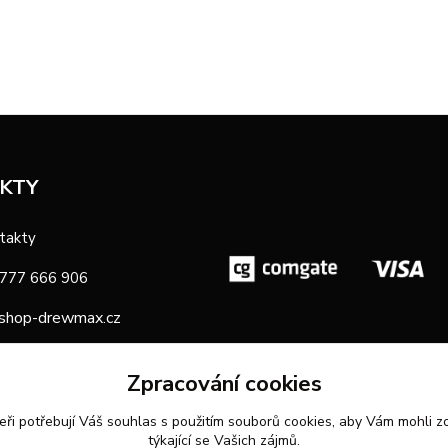
KTY
takty
 777 666 906
shop-drewmax.cz
oba
Zpracování cookies
eři potřebují Váš
souhlas
s použitím souborů cookies, aby Vám mohli z
týkající se Vašich zájmů.