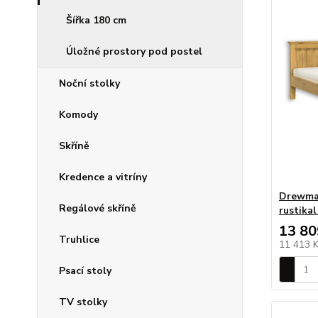
Šířka 180 cm
Úložné prostory pod postel
Noční stolky
Komody
Skříně
Kredence a vitríny
Drewmax
Regálové skříně
rustika
13 80
Truhlice
11 413 
Psací stoly
TV stolky