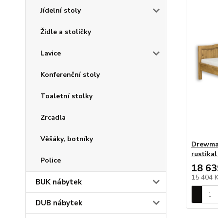
Jídelní stoly
Židle a stoličky
Lavice
Konferenční stoly
Toaletní stolky
Zrcadla
Věšáky, botníky
Drewmax
rustika
Police
18 63
15 404 
BUK nábytek
DUB nábytek