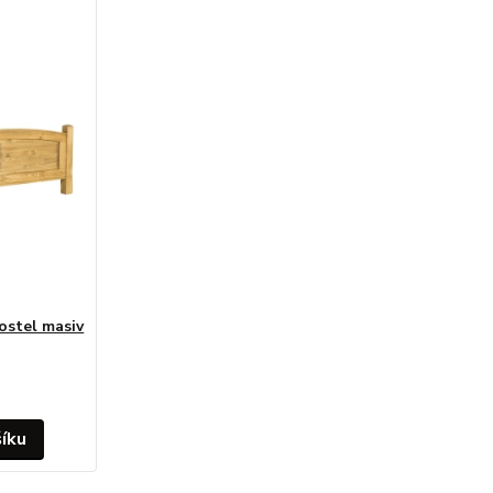
ostel masiv
šíku