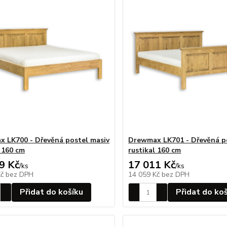
 LK700 - Dřevěná postel masiv
Drewmax LK701 - Dřevěná p
l 160 cm
rustikal 160 cm
9 Kč
17 011 Kč
/
ks
/
ks
Kč
bez DPH
14 059 Kč
bez DPH
Přidat do košíku
Přidat do ko