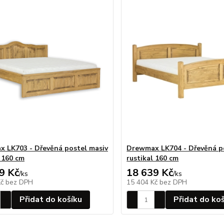
 LK703 - Dřevěná postel masiv
Drewmax LK704 - Dřevěná p
l 160 cm
rustikal 160 cm
9 Kč
18 639 Kč
/
ks
/
ks
Kč
bez DPH
15 404 Kč
bez DPH
Přidat do košíku
Přidat do ko