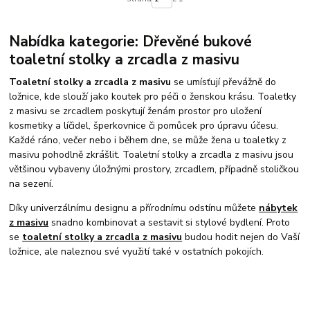
Nabídka kategorie: Dřevěné bukové
toaletní stolky a zrcadla z masivu
Toaletní stolky a zrcadla z masivu
se umísťují převážně do
ložnice, kde slouží jako koutek pro péči o ženskou krásu. Toaletky
z masivu se zrcadlem poskytují ženám prostor pro uložení
kosmetiky a líčidel, šperkovnice či pomůcek pro úpravu účesu.
Každé ráno, večer nebo i během dne, se může žena u toaletky z
masivu pohodlně zkrášlit. Toaletní stolky a zrcadla z masivu jsou
většinou vybaveny úložnými prostory, zrcadlem, případně stoličkou
na sezení.
Díky univerzálnímu designu a přírodnímu odstínu můžete
nábytek
z masivu
snadno kombinovat a sestavit si stylové bydlení. Proto
se
toaletní stolky a zrcadla z masivu
budou hodit nejen do Vaší
ložnice, ale naleznou své využití také v ostatních pokojích.