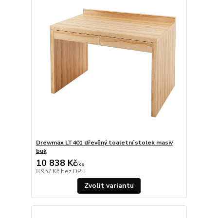
Drewmax LT401 dřevěný toaletní stolek masiv
buk
10 838 Kč
/
ks
8 957 Kč
bez DPH
Zvolit variantu