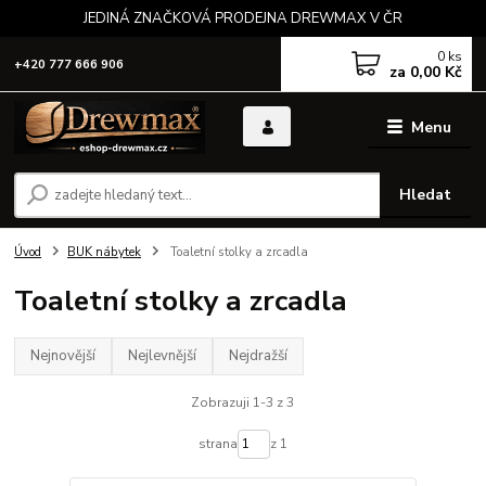
JEDINÁ ZNAČKOVÁ PRODEJNA DREWMAX V ČR
0
ks
+420 777 666 906
za
0,00 Kč
Menu
Hledat
Úvod
BUK nábytek
Toaletní stolky a zrcadla
Toaletní stolky a zrcadla
Nejnovější
Nejlevnější
Nejdražší
Zobrazuji 1-3 z 3
strana
z 1