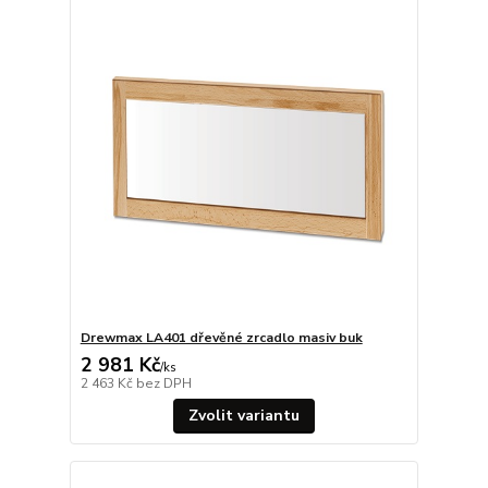
Drewmax LA401 dřevěné zrcadlo masiv buk
2 981 Kč
/
ks
2 463 Kč
bez DPH
Zvolit variantu