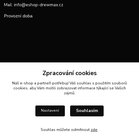
info@eshop-drewmax.cz
Mail:
Provozní doba
Zpracování cookies
Náš e-shop a partneři potřebují Váš
souhlas
s použitím souborů
cookies, aby Vám mohli zobrazovat informace týkající se Vašich
zájmů.
Souhlasím
Nastavení
Souhlas můžete odmítnout
zde
.
Vytvořeno na
Eshop-rychle.cz