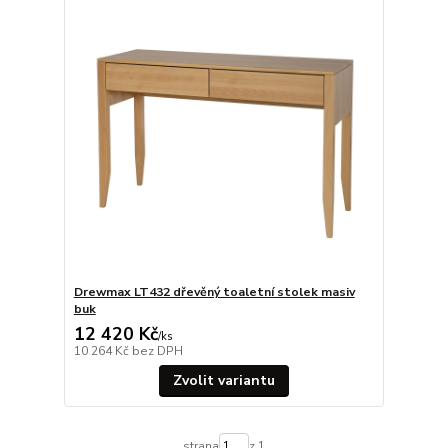
Drewmax LT432 dřevěný toaletní stolek masiv
buk
12 420 Kč
/
ks
10 264 Kč
bez DPH
Zvolit variantu
strana
z 1