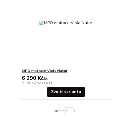
MPO matrace Viola Natur
6 290 Kč
/
ks
5 198 Kč
bez DPH
Zvolit variantu
strana
z 1