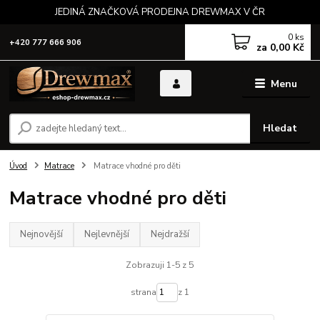
JEDINÁ ZNAČKOVÁ PRODEJNA DREWMAX V ČR
0
ks
+420 777 666 906
za
0,00 Kč
Menu
Hledat
Úvod
Matrace
Matrace vhodné pro děti
Matrace vhodné pro děti
Nejnovější
Nejlevnější
Nejdražší
Zobrazuji 1-5 z 5
strana
z 1