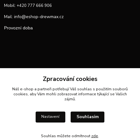
Mobil: +420 777 666 906
info@eshop-drewmax.cz
Mail:
Provozní doba
Zpracování cookies
Náš e-shop a partneři potřebují Váš
souhlas
s použitím souborů
cookies, aby Vám mohli zobrazovat informace týkající se Vašich
zájmů.
Souhlasím
Nastavení
Souhlas můžete odmítnout
zde
.