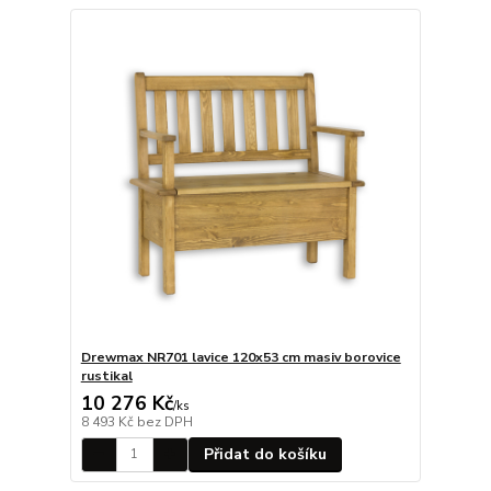
Drewmax NR701 lavice 120x53 cm masiv borovice
rustikal
10 276 Kč
/
ks
8 493 Kč
bez DPH
Přidat do košíku