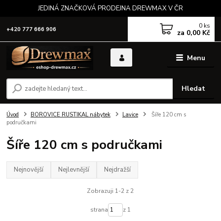
JEDINÁ ZNAČKOVÁ PRODEJNA DREWMAX V ČR
0
ks
+420 777 666 906
za
0,00 Kč
Menu
Hledat
Úvod
BOROVICE RUSTIKAL nábytek
Lavice
Šíře 120 cm s
područkami
Šíře 120 cm s područkami
Nejnovější
Nejlevnější
Nejdražší
Zobrazuji 1-2 z 2
strana
z 1