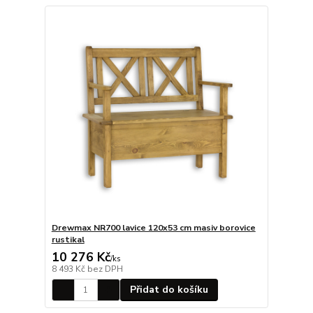
Drewmax NR700 lavice 120x53 cm masiv borovice
rustikal
10 276 Kč
/
ks
8 493 Kč
bez DPH
Přidat do košíku