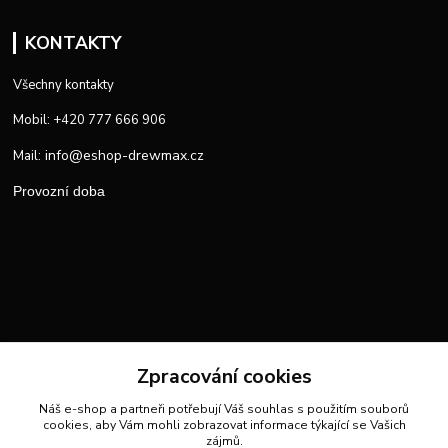
KONTAKTY
Všechny kontakty
Mobil: +420 777 666 906
info@eshop-drewmax.cz
Mail:
Provozní doba
Zpracování cookies
Náš e-shop a partneři potřebují Váš
souhlas
s použitím souborů
cookies, aby Vám mohli zobrazovat informace týkající se Vašich
zájmů.