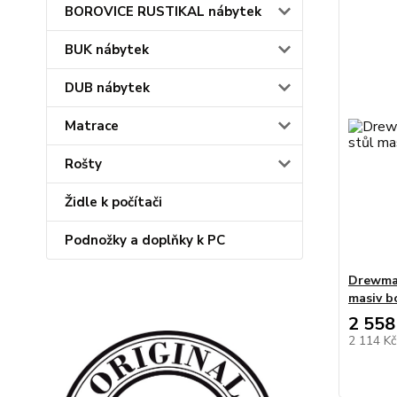
BOROVICE RUSTIKAL nábytek
BUK nábytek
DUB nábytek
Matrace
Rošty
Židle k počítači
Podnožky a doplňky k PC
Drewmax
masiv b
2 558
2 114 K