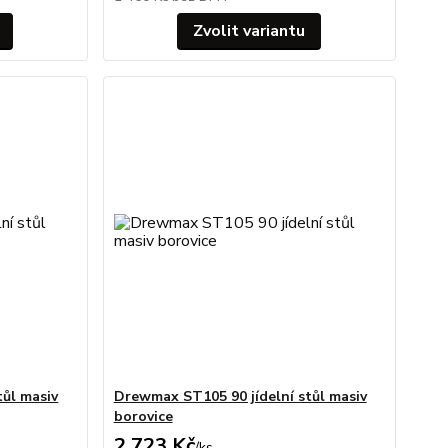
Zvolit variantu
tůl masiv
Drewmax ST105 90 jídelní stůl masiv
borovice
2 723 Kč
/
ks