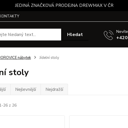
JEDINÁ ZNAČKOVÁ PRODEJNA DREWMAX V ČR
KONTAKTY
Nevíte
Hledat
+420
BOROVICE nábytek
Jídelní stoly
ní stoly
jší
Nejlevnější
Nejdražší
1-26 z 26