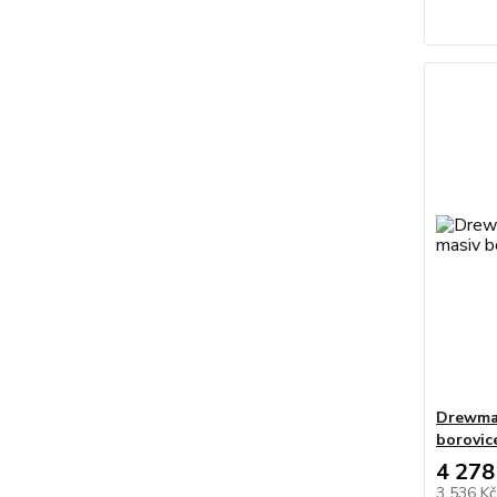
Drewmax
borovic
4 278
3 536 K