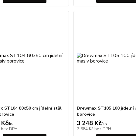
 ST104 80x50 cm jídelní stůl
Drewmax ST105 100 jídelní 
orovice
borovice
 Kč
3 248 Kč
/
ks
/
ks
č
bez DPH
2 684 Kč
bez DPH