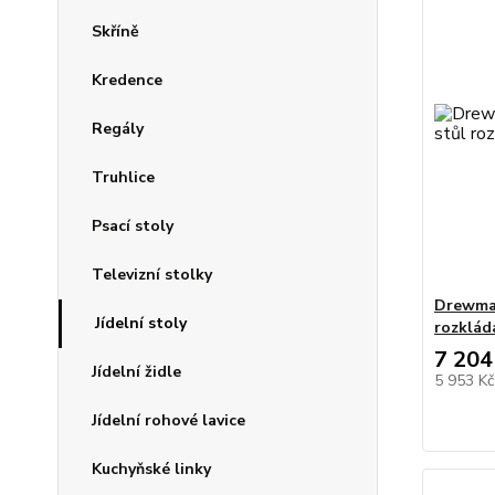
Skříně
Kredence
Regály
Truhlice
Psací stoly
Televizní stolky
Drewmax
Jídelní stoly
rozklád
7 204
Jídelní židle
5 953 K
Jídelní rohové lavice
Kuchyňské linky