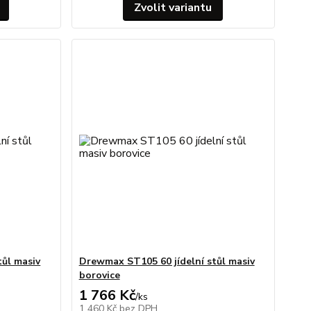
Zvolit variantu
tůl masiv
Drewmax ST105 60 jídelní stůl masiv
borovice
1 766 Kč
/
ks
1 460 Kč
bez DPH