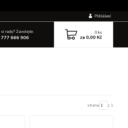
Přihlášení
 si rady? Zavolejte.
0
ks
za
0,00 Kč
 777 666 906
strana
z 1