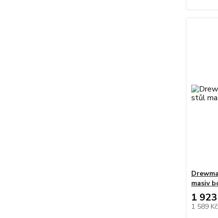
Drewmax
masiv b
1 923
1 589 K