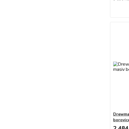
Drewmax
borovic
2 484