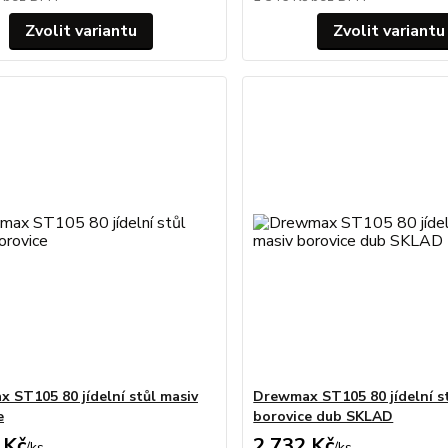
Zvolit variantu
Zvolit variantu
 ST105 80 jídelní stůl masiv
Drewmax ST105 80 jídelní s
e
borovice dub SKLAD
 Kč
2 732 Kč
/
ks
/
ks