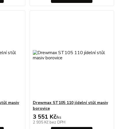
stůl masiv
Drewmax ST105 110 jídelní stůl masiv
borovice
3 551 Kč
/
ks
2 935 Kč
bez DPH