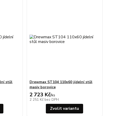
ní stůl
Drewmax ST104 110x60 jídelní stůl
masiv borovice
2 723 Kč
/
ks
2 251 Kč
bez DPH
Zvolit variantu