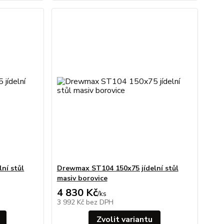
ní stůl
Drewmax ST104 150x75 jídelní stůl
masiv borovice
4 830 Kč
/
ks
3 992 Kč
bez DPH
Zvolit variantu