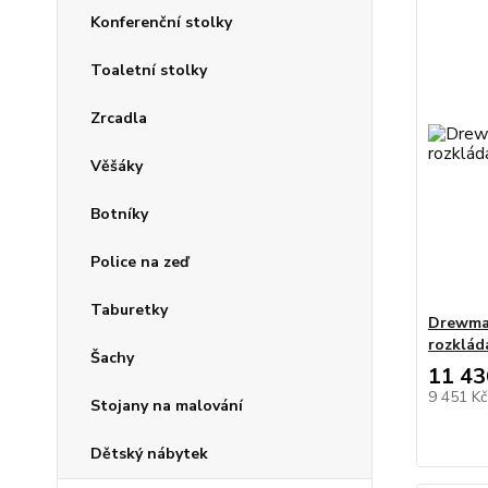
Konferenční stolky
Toaletní stolky
Zrcadla
Věšáky
Botníky
Police na zeď
Taburetky
Drewmax
rozklád
Šachy
11 43
9 451 K
Stojany na malování
Dětský nábytek