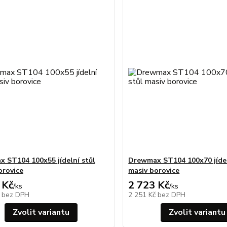
 ST104 100x55 jídelní stůl
Drewmax ST104 100x70 jídel
orovice
masiv borovice
 Kč
2 723 Kč
/
ks
/
ks
č
bez DPH
2 251 Kč
bez DPH
Zvolit variantu
Zvolit variantu