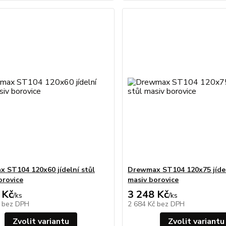
 ST104 120x60 jídelní stůl
Drewmax ST104 120x75 jídel
orovice
masiv borovice
 Kč
3 248 Kč
/
ks
/
ks
č
bez DPH
2 684 Kč
bez DPH
Zvolit variantu
Zvolit variantu