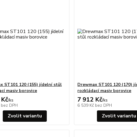
 ST101 120 (155) jídelní stůl
Drewmax ST101 120 (170) jíd
ací masiv borovice
rozkládací masiv borovice
 Kč
7 912 Kč
/
ks
/
ks
č
bez DPH
6 539 Kč
bez DPH
Zvolit variantu
Zvolit variantu