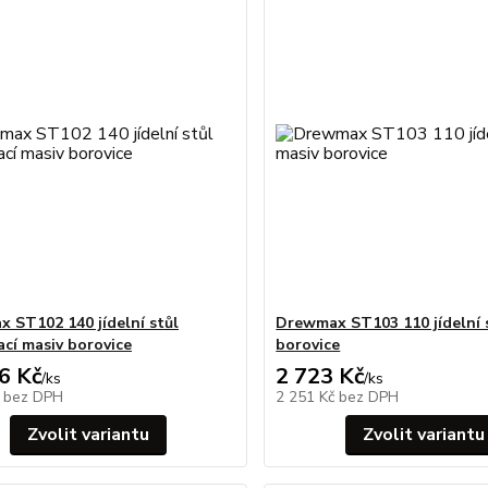
 ST102 140 jídelní stůl
Drewmax ST103 110 jídelní 
ací masiv borovice
borovice
6 Kč
2 723 Kč
/
ks
/
ks
č
bez DPH
2 251 Kč
bez DPH
Zvolit variantu
Zvolit variantu