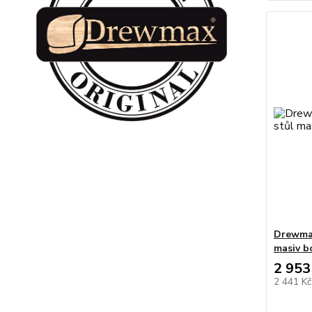
Drewmax
masiv b
2 953
2 441 K