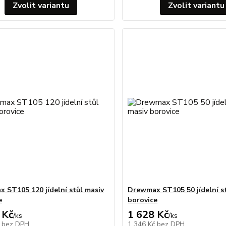
Zvolit variantu
Zvolit variantu
 ST105 120 jídelní stůl masiv
Drewmax ST105 50 jídelní s
e
borovice
 Kč
1 628 Kč
/
ks
/
ks
č
bez DPH
1 346 Kč
bez DPH