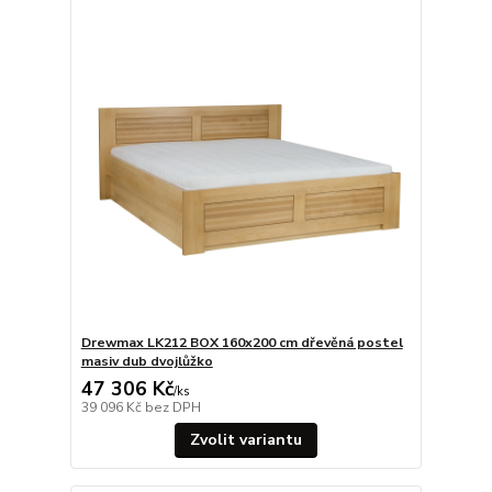
Drewmax LK212 BOX 160x200 cm dřevěná postel
masiv dub dvojlůžko
47 306 Kč
/
ks
39 096 Kč
bez DPH
Zvolit variantu