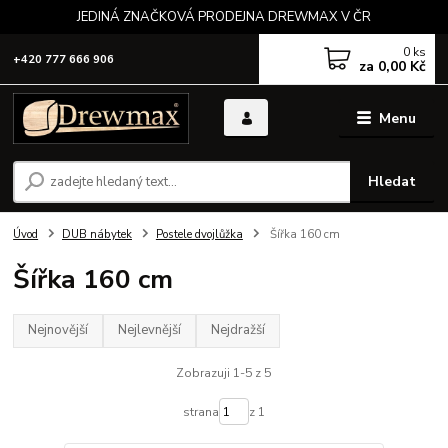
JEDINÁ ZNAČKOVÁ PRODEJNA DREWMAX V ČR
0
ks
+420 777 666 906
za
0,00 Kč
Menu
Hledat
Úvod
DUB nábytek
Postele dvojlůžka
Šířka 160 cm
Šířka 160 cm
Nejnovější
Nejlevnější
Nejdražší
Zobrazuji 1-5 z 5
strana
z 1