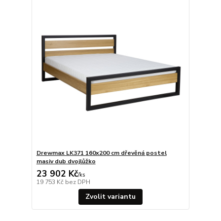
Drewmax LK371 160x200 cm dřevěná postel
masiv dub dvojlůžko
23 902 Kč
/
ks
19 753 Kč
bez DPH
Zvolit variantu