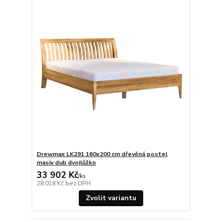
Drewmax LK291 160x200 cm dřevěná postel
masiv dub dvojlůžko
33 902 Kč
/
ks
28 018 Kč
bez DPH
Zvolit variantu