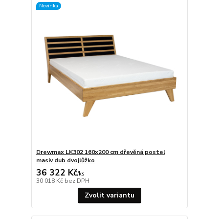
Novinka
Drewmax LK302 160x200 cm dřevěná postel
masiv dub dvojlůžko
36 322 Kč
/
ks
30 018 Kč
bez DPH
Zvolit variantu