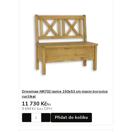
Drewmax NR702 lavice 150x53 cm masiv borovice
rustikal
11 730 Kč
/
ks
9 694 Kč
bez DPH
Přidat do košíku