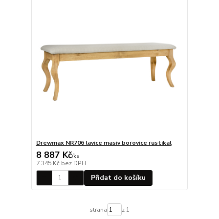
Drewmax NR706 lavice masiv borovice rustikal
8 887 Kč
/
ks
7 345 Kč
bez DPH
Přidat do košíku
strana
z 1