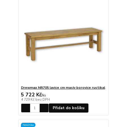
Drewmax NR705 lavice cm masiv borovice rustikal
5 722 Kč
/
ks
4 729 Kč
bez DPH
Přidat do košíku
Novinka