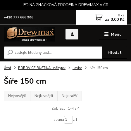
JEDINÁ ZNAČKOVÁ PRODEJNA DREWMAX V ČR
0
ks
+420 777 666 906
za
0,00 Kč
Menu
Hledat
Úvod
BOROVICE RUSTIKAL nábytek
Lavice
Šíře 150 cm
Šíře 150 cm
Nejnovější
Nejlevnější
Nejdražší
Zobrazuji 1-4 z 4
strana
z 1