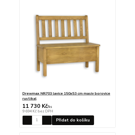
Drewmax NR703 lavice 150x53 cm masiv borovice
rustikal
11 730 Kč
/
ks
9 694 Kč
bez DPH
Přidat do košíku