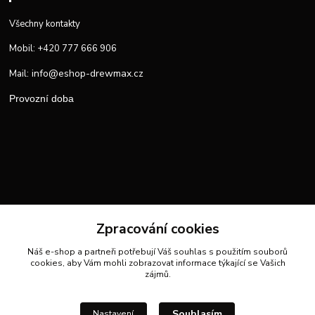
Všechny kontakty
Mobil: +420 777 666 906
info@eshop-drewmax.cz
Mail:
Provozní doba
Zpracování cookies
Náš e-shop a partneři potřebují Váš
souhlas
s použitím souborů
cookies, aby Vám mohli zobrazovat informace týkající se Vašich
zájmů.
Souhlasím
Nastavení