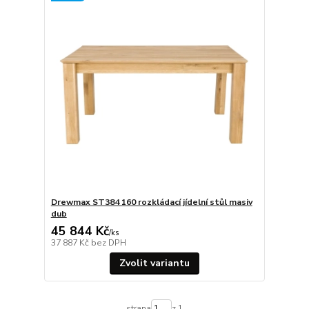
Drewmax ST384 160 rozkládací jídelní stůl masiv
dub
45 844 Kč
/
ks
37 887 Kč
bez DPH
Zvolit variantu
strana
z 1