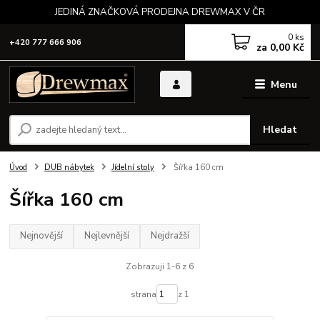
JEDINÁ ZNAČKOVÁ PRODEJNA DREWMAX V ČR
0
ks
+420 777 666 906
za
0,00 Kč
Menu
Hledat
Úvod
DUB nábytek
Jídelní stoly
Šířka 160 cm
Šířka 160 cm
Nejnovější
Nejlevnější
Nejdražší
Zobrazuji 1-6 z 6
strana
z 1