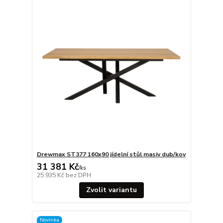
Drewmax ST377 160x90 jídelní stůl masiv dub/kov
31 381 Kč
/
ks
25 935 Kč
bez DPH
Zvolit variantu
Novinka