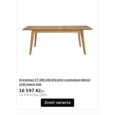
Drewmax ST306 160 dřevěný rozkládací jídelní
stůl masiv dub
16 597 Kč
/
ks
13 716 Kč
bez DPH
Zvolit variantu