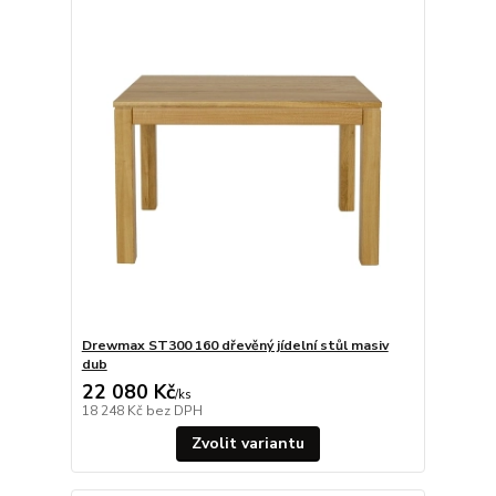
Drewmax ST300 160 dřevěný jídelní stůl masiv
dub
22 080 Kč
/
ks
18 248 Kč
bez DPH
Zvolit variantu