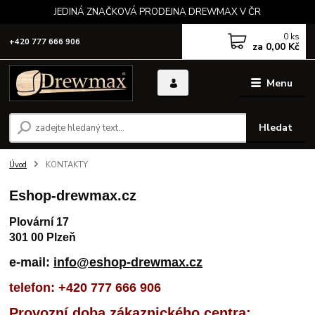
JEDINÁ ZNAČKOVÁ PRODEJNA DREWMAX V ČR
0
ks
+420 777 666 906
za
0,00 Kč
Menu
Hledat
Úvod
KONTAKTY
Eshop-drewmax.cz
Plovární 17
301 00 Plzeň
e-mail:
info@eshop-drewmax.cz
telefon: +420 777 666 906
Provozní doba zákaznického centra: