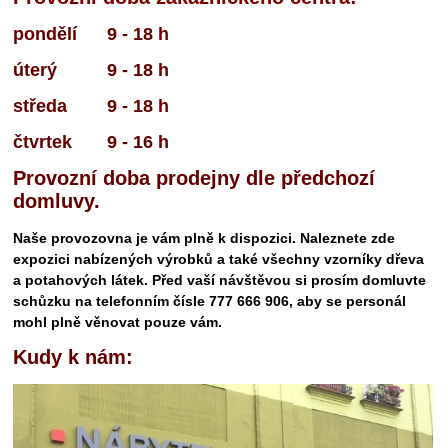
pondělí 9 - 18 h
úterý 9 - 18 h
středa 9 - 18 h
čtvrtek 9 - 16 h
Provozní doba prodejny dle předchozí
domluvy.
Naše provozovna je vám plně k dispozici. Naleznete zde
expozici nabízených výrobků a také všechny vzorníky dřeva
a potahových látek. Před vaší návštěvou si prosím domluvte
schůzku na telefonním čísle 777 666 906, aby se personál
mohl plně věnovat pouze vám.
Kudy k nám: