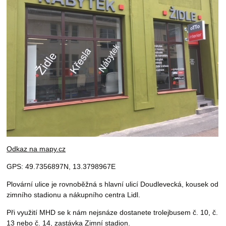
Odkaz na mapy.cz
GPS: 49.7356897N, 13.3798967E
Plovární ulice je rovnoběžná s hlavní ulicí Doudlevecká, kousek od
zimního stadionu a nákupního centra Lidl.
Při využití MHD se k nám nejsnáze dostanete trolejbusem č. 10, č.
13 nebo č. 14, zastávka Zimní stadion.