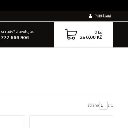
Přihlášení
 si rady? Zavolejte.
0
ks
za
0,00 Kč
 777 666 906
strana
z 1