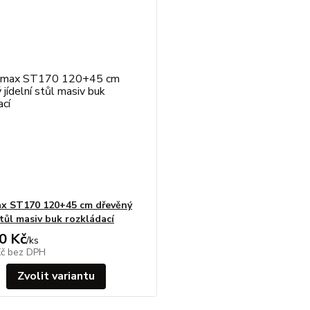
x ST170 120+45 cm dřevěný
stůl masiv buk rozkládací
0 Kč
/
ks
Kč
bez DPH
Zvolit variantu