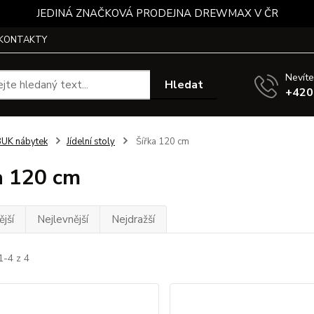
JEDINÁ ZNAČKOVÁ PRODEJNA DREWMAX V ČR
KONTAKTY
Nevíte
Hledat
+420
UK nábytek
Jídelní stoly
Šířka 120 cm
a 120 cm
jší
Nejlevnější
Nejdražší
1-4 z 4