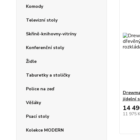
Komody
Televizní stoly
Skříně-knihovny-vitríny
Konferenční stoly
Židle
Taburetky a stoličky
Police na zeď
Drewma
jídelní 
Věšáky
14 49
11 975 
Psací stoly
Kolekce MODERN