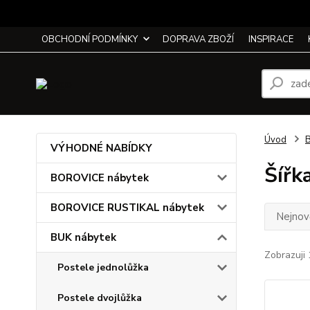
OBCHODNÍ PODMÍNKY
DOPRAVA ZBOŽÍ
INSPIRACE
Úvod
B
VÝHODNÉ NABÍDKY
Šířk
BOROVICE nábytek
BOROVICE RUSTIKAL nábytek
Nejnově
BUK nábytek
Zobrazuji 
Postele jednolůžka
Postele dvojlůžka