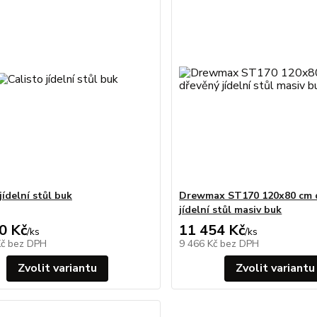
jídelní stůl buk
Drewmax ST170 120x80 cm 
jídelní stůl masiv buk
0 Kč
11 454 Kč
/
ks
/
ks
Kč
bez DPH
9 466 Kč
bez DPH
Zvolit variantu
Zvolit variantu