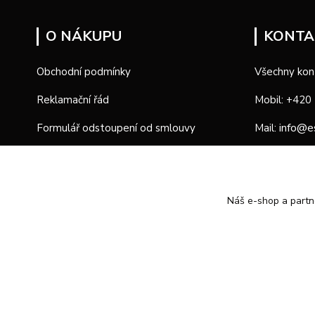
O NÁKUPU
KONTA
Obchodní podmínky
Všechny kon
Reklamační řád
Mobil: +420
info@e
Formulář odstoupení od smlouvy
Mail:
Formulář reklamace
Provozní d
Náš e-shop a partn