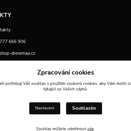
KTY
takty
 777 666 906
shop-drewmax.cz
oba
Zpracování cookies
eři potřebují Váš
souhlas
s použitím souborů cookies, aby Vám mohli z
týkající se Vašich zájmů.
Souhlasím
Nastavení
Souhlas můžete odmítnout
zde
.