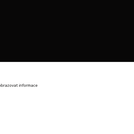
obrazovat informace
Vytvořeno na
Eshop-rychle.cz