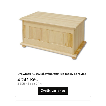
Drewmax KS102 dřevěná truhlice masiv borovice
4 241 Kč
/
ks
3 505 Kč
bez DPH
Zvolit variantu