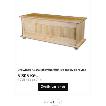
Drewmax KS103 dřevěná truhlice masiv borovice
5 805 Kč
/
ks
4 798 Kč
bez DPH
Zvolit variantu
strana
z 1