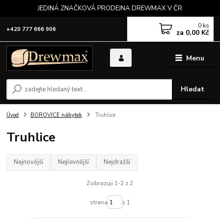
JEDINÁ ZNAČKOVÁ PRODEJNA DREWMAX V ČR
0
ks
+420 777 666 906
za
0,00 Kč
Menu
Hledat
Úvod
BOROVICE nábytek
Truhlice
Truhlice
Nejnovější
Nejlevnější
Nejdražší
Zobrazuji 1-2 z 2
strana
z 1