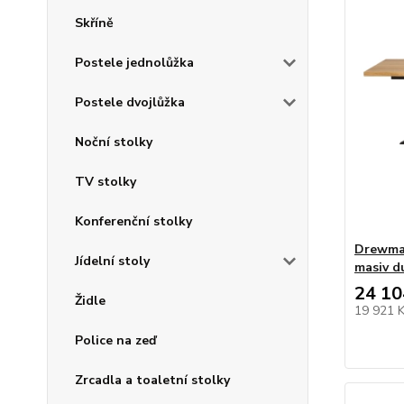
Skříně
Postele jednolůžka
Postele dvojlůžka
Noční stolky
TV stolky
Konferenční stolky
Drewmax
Jídelní stoly
masiv d
24 10
Židle
19 921 
Police na zeď
Zrcadla a toaletní stolky