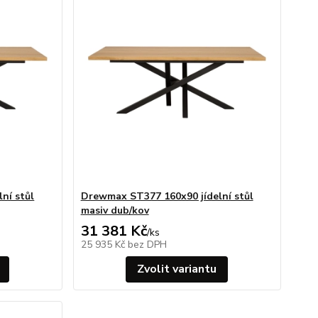
ní stůl
Drewmax ST377 160x90 jídelní stůl
masiv dub/kov
31 381 Kč
/
ks
25 935 Kč
bez DPH
Zvolit variantu