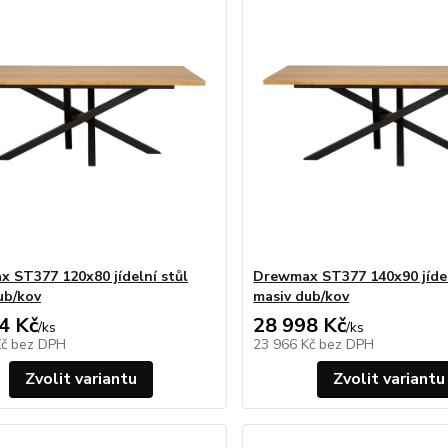
 ST377 120x80 jídelní stůl
Drewmax ST377 140x90 jídel
ub/kov
masiv dub/kov
4 Kč
28 998 Kč
/
ks
/
ks
Kč
bez DPH
23 966 Kč
bez DPH
Zvolit variantu
Zvolit variantu