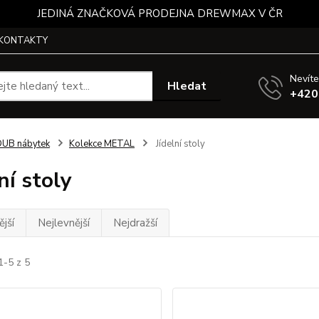
JEDINÁ ZNAČKOVÁ PRODEJNA DREWMAX V ČR
KONTAKTY
Nevíte
Hledat
+420
UB nábytek
Kolekce METAL
Jídelní stoly
ní stoly
jší
Nejlevnější
Nejdražší
1-5 z 5