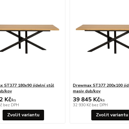
 ST377 180x90 jídelní stůl
Drewmax ST377 200x100 jíde
ub/kov
masiv dub/kov
2 Kč
39 845 Kč
/
ks
/
ks
Kč
bez DPH
32 930 Kč
bez DPH
Zvolit variantu
Zvolit variantu