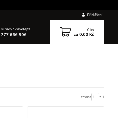
Přihlášení
 si rady? Zavolejte.
0
ks
za
0,00 Kč
 777 666 906
strana
z 1