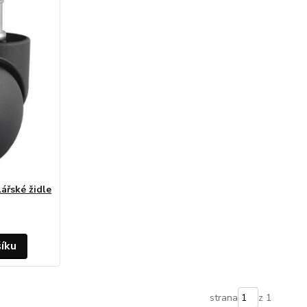
ářské židle
šíku
strana
z 1