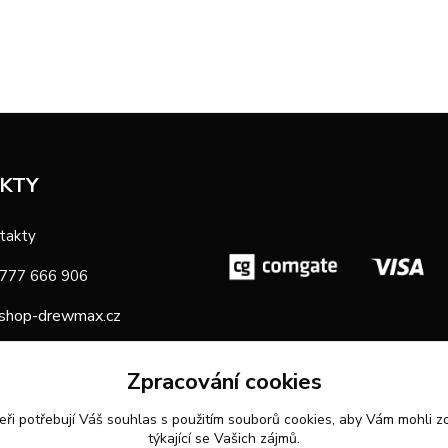
KTY
takty
 777 666 906
shop-drewmax.cz
oba
Zpracování cookies
eři potřebují Váš
souhlas
s použitím souborů cookies, aby Vám mohli z
týkající se Vašich zájmů.