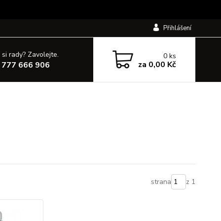
Přihlášení
 si rady? Zavolejte.
0
ks
za
0,00 Kč
 777 666 906
strana
z 1