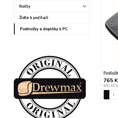
Rošty
Židle k počítači
Podnožky a doplňky k PC
Podložk
765 K
632 Kč
b