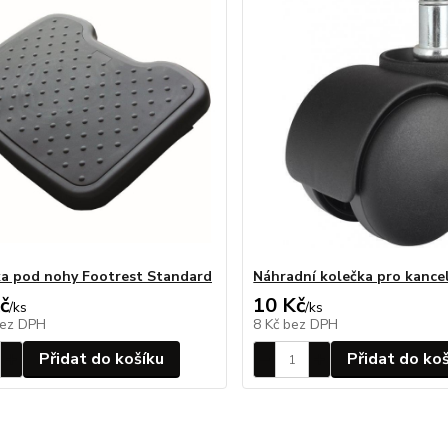
a pod nohy Footrest Standard
Náhradní kolečka pro kancel
č
10 Kč
/
ks
/
ks
ez DPH
8 Kč
bez DPH
Přidat do košíku
Přidat do ko