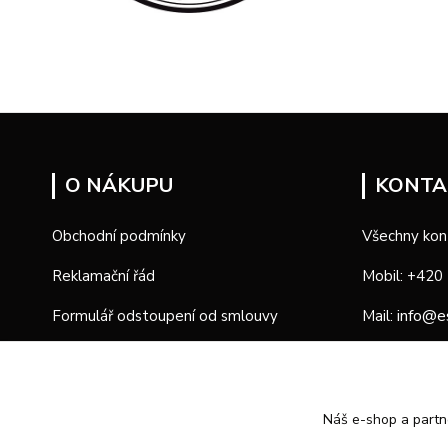
O NÁKUPU
KONTA
Obchodní podmínky
Všechny kon
Reklamační řád
Mobil: +420
info@e
Formulář odstoupení od smlouvy
Mail:
Formulář reklamace
Provozní d
Náš e-shop a partn