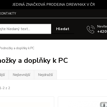
JEDINÁ ZNAČKOVÁ PRODEJNA DREWMAX V ČR
KONTAKTY
Nevíte
Hledat
+420
odnožky a doplňky k PC
ožky a doplňky k PC
jší
Nejlevnější
Nejdražší
1-2 z 2