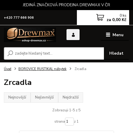
JEDINÁ ZNAČKOVÁ PRODEJNA DREWMAX V ČR
0
ks
+420 777 666 906
za
0,00 Kč
Menu
Hledat
Úvod
BOROVICE RUSTIKAL nábytek
Zrcadla
Zrcadla
Nejnovější
Nejlevnější
Nejdražší
Zobrazuji 1-5 z 5
strana
z 1