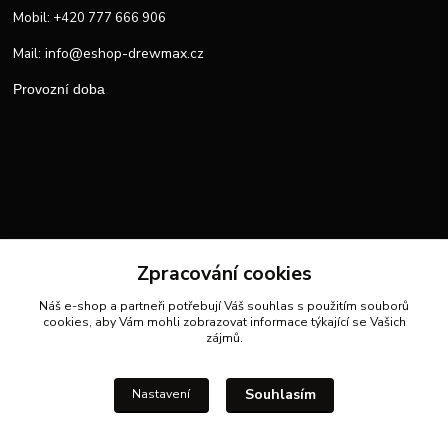
Mobil: +420 777 666 906
info@eshop-drewmax.cz
Mail:
Provozní doba
Zpracování cookies
Náš e-shop a partneři potřebují Váš
souhlas
s použitím souborů
cookies, aby Vám mohli zobrazovat informace týkající se Vašich
zájmů.
Souhlasím
Nastavení