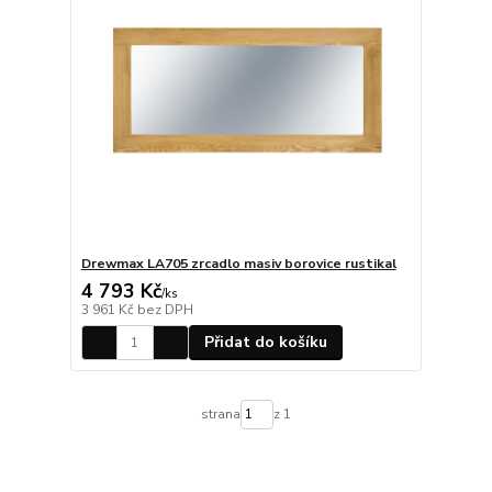
Drewmax LA705 zrcadlo masiv borovice rustikal
4 793 Kč
/
ks
3 961 Kč
bez DPH
Přidat do košíku
strana
z 1