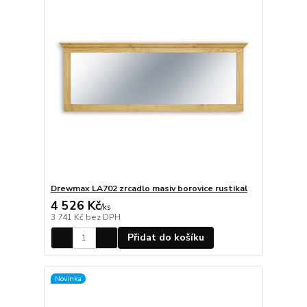
Drewmax LA702 zrcadlo masiv borovice rustikal
4 526 Kč
/
ks
3 741 Kč
bez DPH
Přidat do košíku
Novinka