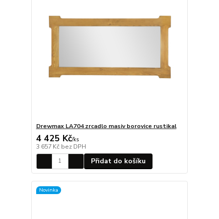
Drewmax LA704 zrcadlo masiv borovice rustikal
4 425 Kč
/
ks
3 657 Kč
bez DPH
Přidat do košíku
Novinka