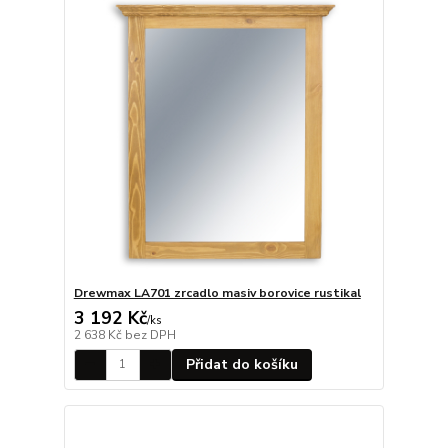
Drewmax LA701 zrcadlo masiv borovice rustikal
3 192 Kč
/
ks
2 638 Kč
bez DPH
Přidat do košíku