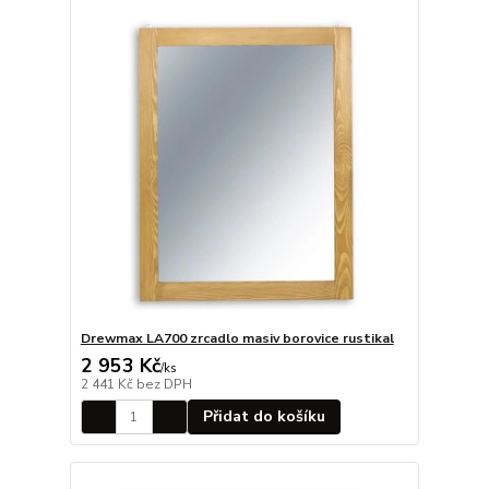
Drewmax LA700 zrcadlo masiv borovice rustikal
2 953 Kč
/
ks
2 441 Kč
bez DPH
Přidat do košíku