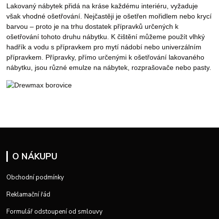
Lakovaný nábytek přidá na kráse každému interiéru, vyžaduje
však vhodné ošetřování. Nejčastěji je ošetřen mořidlem nebo krycí
barvou – proto je na trhu dostatek přípravků určených k
ošetřování tohoto druhu nábytku. K čištění můžeme použít vlhký
hadřík a vodu s přípravkem pro mytí nádobí nebo univerzálním
přípravkem. Přípravky, přímo určenými k ošetřování lakovaného
nábytku, jsou různé emulze na nábytek, rozprašovače nebo pasty.
O NÁKUPU
Obchodní podmínky
Reklamační řád
Formulář odstoupení od smlouvy