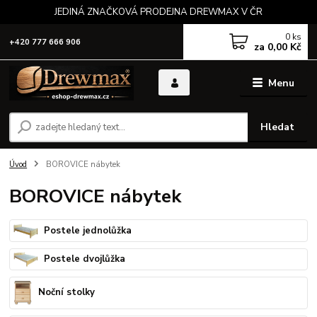
JEDINÁ ZNAČKOVÁ PRODEJNA DREWMAX V ČR
0
ks
+420 777 666 906
za
0,00 Kč
Menu
Hledat
Úvod
BOROVICE nábytek
BOROVICE nábytek
Postele jednolůžka
Postele dvojlůžka
Noční stolky