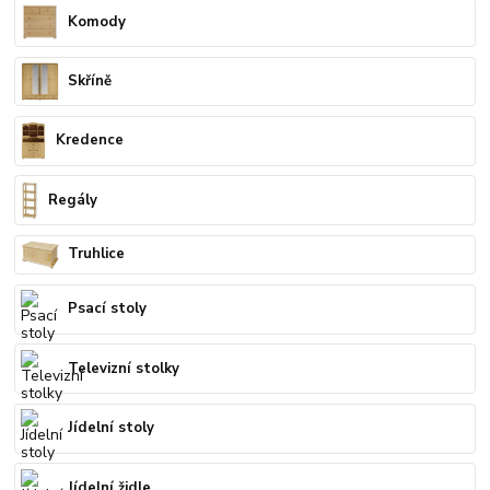
Komody
Skříně
Kredence
Regály
Truhlice
Psací stoly
Televizní stolky
Jídelní stoly
Jídelní židle