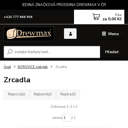
JEDINÁ ZNAČKOVÁ PRODEJNA DREWMAX V ČR
0
ks
+420 777 666 906
za
0,00 Kč
Menu
Hledat
Úvod
BOROVICE nábytek
Zrcadla
Zrcadla
Nejnovější
Nejlevnější
Nejdražší
Zobrazuji 1-2 z 2
strana
z 1