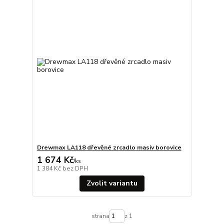
Drewmax LA118 dřevěné zrcadlo masiv borovice
1 674 Kč
/
ks
1 384 Kč
bez DPH
Zvolit variantu
strana
z 1