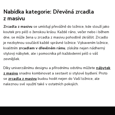
Nabídka kategorie: Dřevěná zrcadla
z masivu
Zrcadla z masivu
se umísťují převážně do ložnice, kde slouží jako
koutek pro péči o ženskou krásu. Každé ráno, večer nebo i během
dne, se může žena u zrcadla z masivu pohodlně zkrášlit. Zrcadlo
je nezbytnou součástí každé správné ložnice. Vybavením ložnice,
kvalitním
zrcadlem v dřevěném rámu
, získáte nejen nádherný
stylový nábytek, ale i pomocníka při každodenní péči o váš
zevnějšek.
Díky univerzálnímu designu a přírodnímu odstínu můžete
nábytek
z masivu
snadno kombinovat a sestavit si stylové bydlení. Proto
se
zrcadla z masivu
budou hodit nejen do Vaší ložnice, ale
naleznou své využití také v ostatních pokojích.