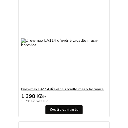
Drewmax LA114 dřevěné zrcadlo masiv borovice
1 398 Kč
/
ks
1 156 Kč
bez DPH
Zvolit variantu