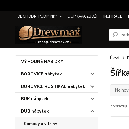
OBCHODNÍ PODMÍNKY
DOPRAVA ZBOŽÍ
INSPIRACE
Úvod
D
VÝHODNÉ NABÍDKY
Šířk
BOROVICE nábytek
BOROVICE RUSTIKAL nábytek
Nejnově
BUK nábytek
Zobrazuji 
DUB nábytek
Komody a vitríny