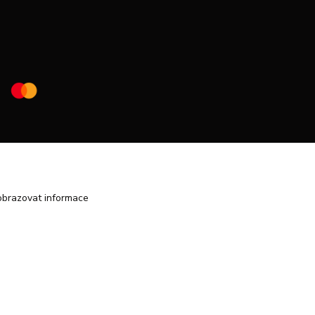
obrazovat informace
Vytvořeno na
Eshop-rychle.cz