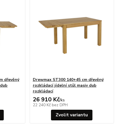
m dřevěný
Drewmax ST300 140+45 cm dřevěný
 dub
rozkládací jídelní stůl masiv dub
rozkládací
26 910 Kč
/
ks
22 240 Kč
bez DPH
Zvolit variantu