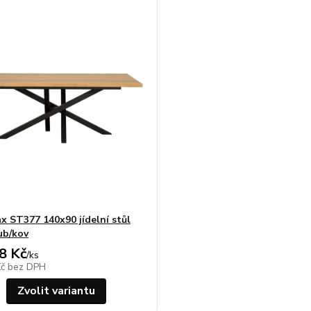
 ST377 140x90 jídelní stůl
ub/kov
8 Kč
/
ks
Kč
bez DPH
Zvolit variantu