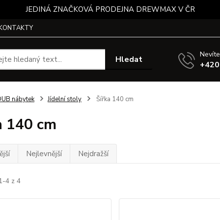
JEDINÁ ZNAČKOVÁ PRODEJNA DREWMAX V ČR
KONTAKTY
Nevíte
Hledat
+420
UB nábytek
Jídelní stoly
Šířka 140 cm
a 140 cm
jší
Nejlevnější
Nejdražší
1-4 z 4