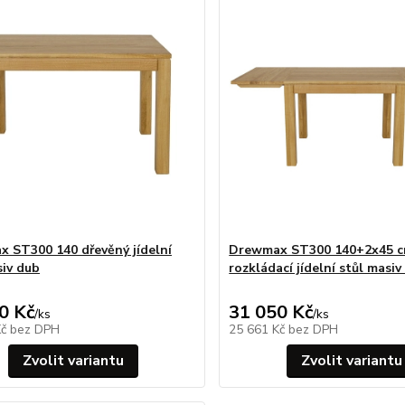
 ST300 140 dřevěný jídelní
Drewmax ST300 140+2x45 c
siv dub
rozkládací jídelní stůl masiv
0 Kč
31 050 Kč
/
ks
/
ks
Kč
bez DPH
25 661 Kč
bez DPH
Zvolit variantu
Zvolit variantu