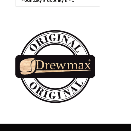
Podnožky a doplňky k PC