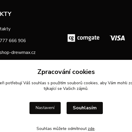
KTY
takty
 777 666 906
shop-drewmax.cz
oba
Zpracování cookies
eři potřebují Váš
souhlas
s použitím souborů cookies, aby Vám mohli z
týkající se Vašich zájmů.
Souhlasím
Nastavení
Souhlas můžete odmítnout
zde
.