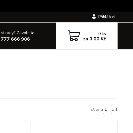
Přihlášení
 si rady? Zavolejte.
0
ks
za
0,00 Kč
 777 666 906
strana
z 1