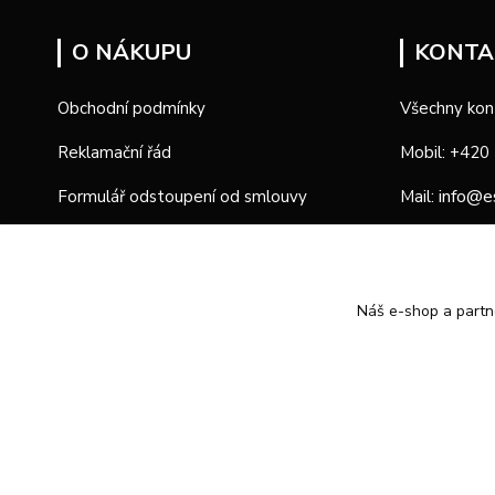
O NÁKUPU
KONTA
Obchodní podmínky
Všechny kon
Reklamační řád
Mobil: +420
info@e
Formulář odstoupení od smlouvy
Mail:
Formulář reklamace
Provozní d
Náš e-shop a partn