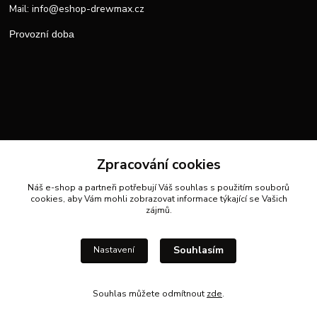
info@eshop-drewmax.cz
Mail:
Provozní doba
Zpracování cookies
Náš e-shop a partneři potřebují Váš
souhlas
s použitím souborů
cookies, aby Vám mohli zobrazovat informace týkající se Vašich
zájmů.
Souhlasím
Nastavení
Souhlas můžete odmítnout
zde
.
Vytvořeno na
Eshop-rychle.cz