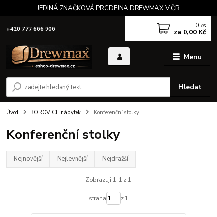
JEDINÁ ZNAČKOVÁ PRODEJNA DREWMAX V ČR
0
ks
+420 777 666 906
za
0,00 Kč
Menu
Hledat
Úvod
BOROVICE nábytek
Konferenční stolky
Konferenční stolky
Nejnovější
Nejlevnější
Nejdražší
Zobrazuji 1-1 z 1
strana
z 1