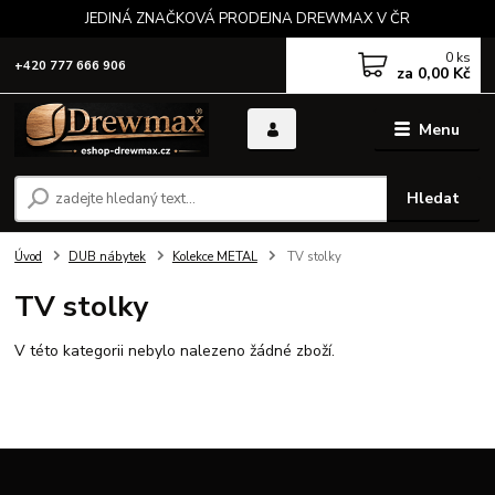
JEDINÁ ZNAČKOVÁ PRODEJNA DREWMAX V ČR
0
ks
+420 777 666 906
za
0,00 Kč
Menu
Hledat
Úvod
DUB nábytek
Kolekce METAL
TV stolky
TV stolky
V této kategorii nebylo nalezeno žádné zboží.