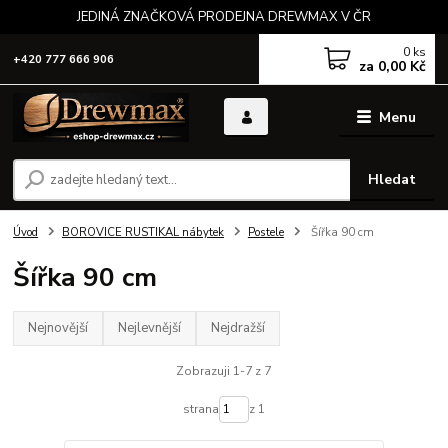
JEDINÁ ZNAČKOVÁ PRODEJNA DREWMAX V ČR
0
ks
+420 777 666 906
za
0,00 Kč
Menu
Hledat
Úvod
BOROVICE RUSTIKAL nábytek
Postele
Šířka 90 cm
Šířka 90 cm
Nejnovější
Nejlevnější
Nejdražší
Zobrazuji 1-7 z 7
strana
z 1