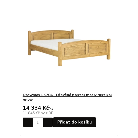
Drewmax LK704 - Dřevěná postel masiv rustikal
90 cm
14 334 Kč
/
ks
11 846 Kč
bez DPH
Přidat do košíku