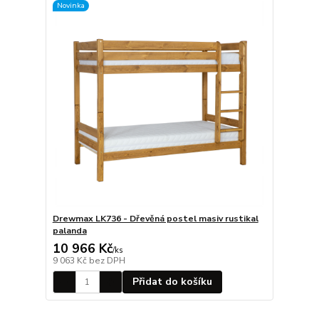
Novinka
Drewmax LK736 - Dřevěná postel masiv rustikal
palanda
10 966 Kč
/
ks
9 063 Kč
bez DPH
Přidat do košíku