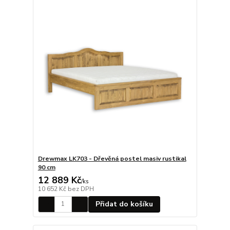
Drewmax LK703 - Dřevěná postel masiv rustikal
90 cm
12 889 Kč
/
ks
10 652 Kč
bez DPH
Přidat do košíku