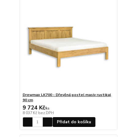
Drewmax LK700 - Dřevěná postel masiv rustikal
90 cm
9 724 Kč
/
ks
8 037 Kč
bez DPH
Přidat do košíku