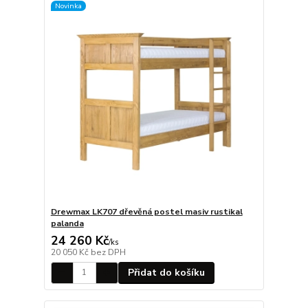
Novinka
Drewmax LK707 dřevěná postel masiv rustikal
palanda
24 260 Kč
/
ks
20 050 Kč
bez DPH
Přidat do košíku