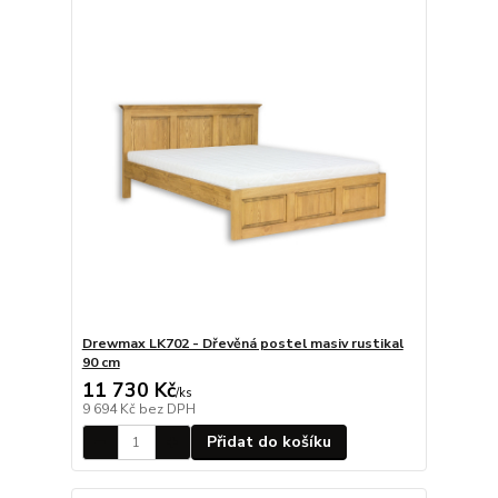
Drewmax LK702 - Dřevěná postel masiv rustikal
90 cm
11 730 Kč
/
ks
9 694 Kč
bez DPH
Přidat do košíku