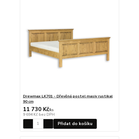
Drewmax LK701 - Dřevěná postel masiv rustikal
90 cm
11 730 Kč
/
ks
9 694 Kč
bez DPH
Přidat do košíku