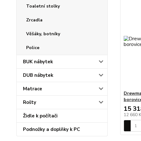
Toaletní stolky
Zrcadla
Věšáky, botníky
Police
BUK nábytek
DUB nábytek
Matrace
Drewmax
borovice
Rošty
15 31
12 660 
Židle k počítači
Podnožky a doplňky k PC