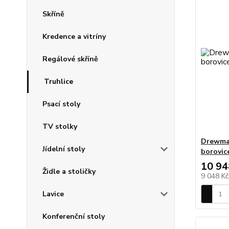
Skříně
Kredence a vitríny
Regálové skříně
Truhlice
Psací stoly
TV stolky
Drewmax
Jídelní stoly
borovice
10 94
Židle a stoličky
9 048 K
Lavice
Konferenční stoly