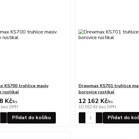
 KS700 truhlice masiv
Drewmax KS701 truhlice ma
 rustikal
borovice rustikal
8 Kč
12 162 Kč
/
ks
/
ks
č
bez DPH
10 052 Kč
bez DPH
Přidat do košíku
Přidat do ko