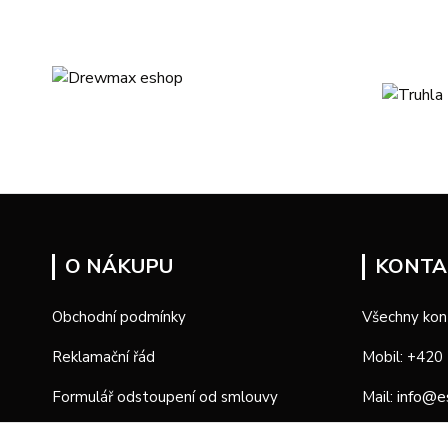
O NÁKUPU
KONTA
Obchodní podmínky
Všechny kon
Reklamační řád
Mobil: +420
info@e
Formulář odstoupení od smlouvy
Mail:
Formulář reklamace
Provozní d