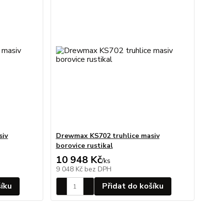
siv
Drewmax KS702 truhlice masiv
borovice rustikal
10 948 Kč
/
ks
9 048 Kč
bez DPH
šíku
Přidat do košíku