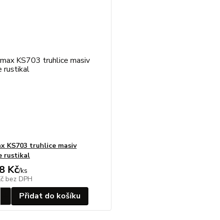
 KS703 truhlice masiv
 rustikal
8 Kč
/
ks
Kč
bez DPH
Přidat do košíku