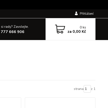
Přihlášení
 si rady? Zavolejte.
0
ks
za
0,00 Kč
 777 666 906
strana
z 1