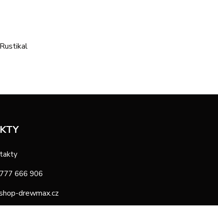
KTY
takty
 777 666 906
shop-drewmax.cz
oba