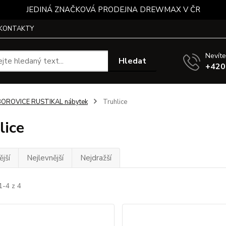
JEDINÁ ZNAČKOVÁ PRODEJNA DREWMAX V ČR
KONTAKTY
Nevíte
Hledat
+420
BOROVICE RUSTIKAL nábytek
Truhlice
lice
jší
Nejlevnější
Nejdražší
1-4 z 4