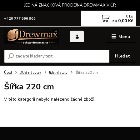
JEDINÁ ZNAČKOVÁ PRODEJNA DREWMAX V ČR
0
ks
+420 777 666 906
za
0,00 Kč
Menu
Hledat
Úvod
DUB nábytek
Jídelní stoly
Šířka 220 cm
Šířka 220 cm
V této kategorii nebylo nalezeno žádné zboží.