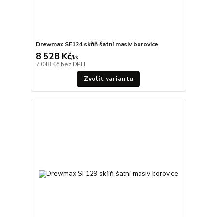
Drewmax SF124 skříň šatní masiv borovice
8 528 Kč
/
ks
7 048 Kč
bez DPH
Zvolit variantu