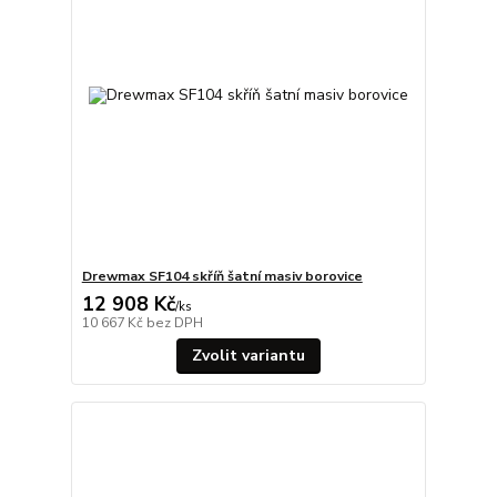
Drewmax SF104 skříň šatní masiv borovice
12 908 Kč
/
ks
10 667 Kč
bez DPH
Zvolit variantu