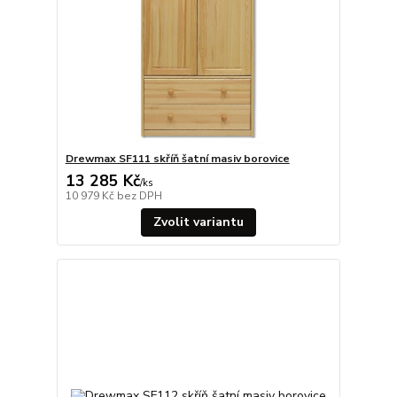
Drewmax SF111 skříň šatní masiv borovice
13 285 Kč
/
ks
10 979 Kč
bez DPH
Zvolit variantu