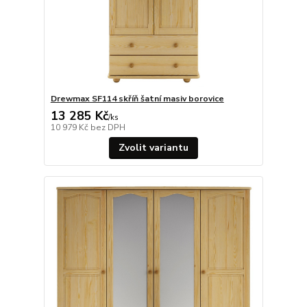
Drewmax SF114 skříň šatní masiv borovice
13 285 Kč
/
ks
10 979 Kč
bez DPH
Zvolit variantu