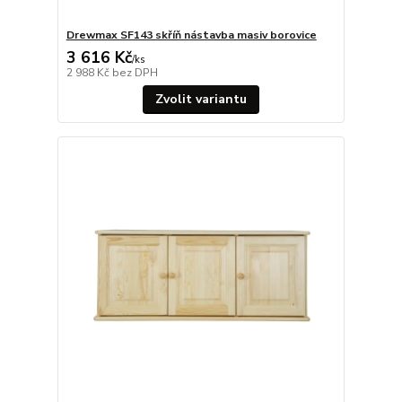
Drewmax SF143 skříň nástavba masiv borovice
3 616 Kč
/
ks
2 988 Kč
bez DPH
Zvolit variantu