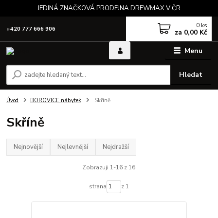
JEDINÁ ZNAČKOVÁ PRODEJNA DREWMAX V ČR
0
ks
+420 777 666 906
za
0,00 Kč
Menu
Hledat
Úvod
BOROVICE nábytek
Skříně
Skříně
Nejnovější
Nejlevnější
Nejdražší
Zobrazuji 1-16 z 16
strana
z 1