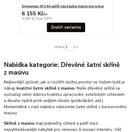
Drewmax SF144 skříň nástavba masiv borovice
6 155 Kč
/
ks
5 087 Kč
bez DPH
Zvolit variantu
strana
z 1
Nabídka kategorie: Dřevěné šatní skříně
z masivu
Nejlevnější způsob, jak si rozšířit uložný prostor ve Vašem bytě je
nákup
kvalitní šatní skříně z masivu
. Naše dřevěné skříně se
vyznačují velmi dobrou kvalitou zpracování, estetickým vzhledem
a dlouho výdrží proti vnějším vlivům (poškrábání, atd.).
Momentálně v naší nabídce naleznete šatní skříně z borovicového
masivu.
Skříně z masivu
mají jedinečný vzhled a patří mezi
nejvyhledávanější nábytek pro renovaci či inovaci interiéru. Váš