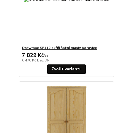
Drewmax SF112 skříň šatní masiv borovice
7 829 Kč
/
ks
6 470 Kč
bez DPH
Zvolit variantu