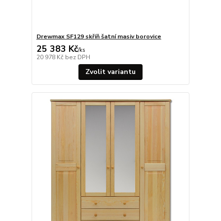
Drewmax SF129 skříň šatní masiv borovice
25 383 Kč
/
ks
20 978 Kč
bez DPH
Zvolit variantu