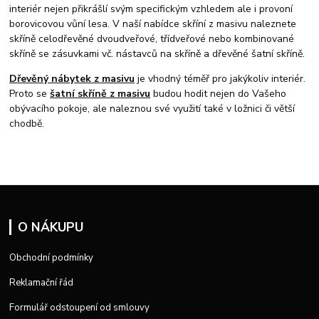
interiér nejen přikrášlí svým specifickým vzhledem ale i provoní
borovicovou vůní lesa. V naší nabídce skříní z masivu naleznete
skříně celodřevěné dvoudveřové, třídveřové nebo kombinované
skříně se zásuvkami vč. nástavců na skříně a dřevěné šatní skříně.
Dřevěný nábytek z masivu
je vhodný téměř pro jakýkoliv interiér.
Proto se
šatní skříně z masivu
budou hodit nejen do Vašeho
obývacího pokoje, ale naleznou své využití také v ložnici či větší
chodbě.
O NÁKUPU
Obchodní podmínky
Reklamační řád
Formulář odstoupení od smlouvy