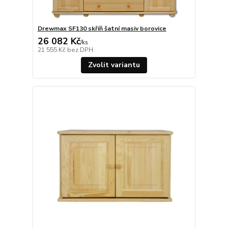
Drewmax SF130 skříň šatní masiv borovice
26 082 Kč
/
ks
21 555 Kč
bez DPH
Zvolit variantu