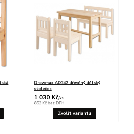
tská
Drewmax AD242 dřevěný dětský
stoleček
1 030 Kč
/
ks
852 Kč
bez DPH
Zvolit variantu