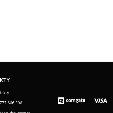
KTY
takty
 777 666 906
shop-drewmax.cz