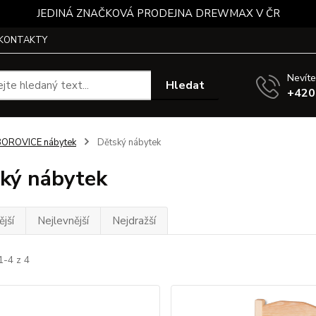
JEDINÁ ZNAČKOVÁ PRODEJNA DREWMAX V ČR
KONTAKTY
Nevíte
Hledat
+420
BOROVICE nábytek
Dětský nábytek
ký nábytek
jší
Nejlevnější
Nejdražší
1-4 z 4