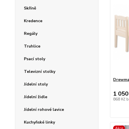
Skříně
Kredence
Regály
Truhlice
Psací stoly
Televizní stolky
Drewmax
Jídelní stoly
1 050
Jídelní židle
868 Kč
b
Jídelní rohové lavice
Kuchyňské linky
Akce