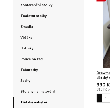
Konferenční stolky
Toaletní stolky
Zrcadla
Věšáky
Botníky
Police na zeď
Taburetky
Drewma
dětský 
Šachy
990 K
818 Kč
b
Stojany na malování
Dětský nábytek