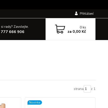
Přihlášení
 si rady? Zavolejte.
0
ks
za
0,00 Kč
 777 666 906
strana
z 1
Novinka