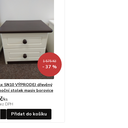
1 575 Kč
- 37 %
x SN10 VÝPRODEJ dřevěný
noční stolek masiv borovice
č
/
ks
ez DPH
Přidat do košíku