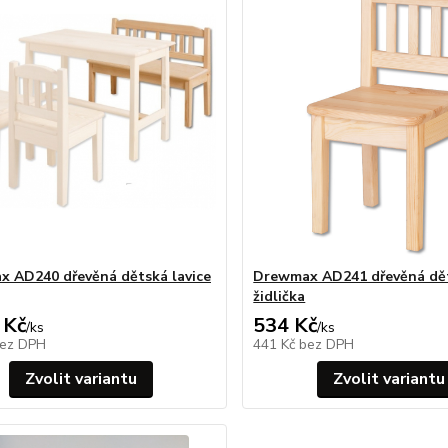
 AD240 dřevěná dětská lavice
Drewmax AD241 dřevěná dě
židlička
 Kč
534 Kč
/
ks
/
ks
ez DPH
441 Kč
bez DPH
Zvolit variantu
Zvolit variantu