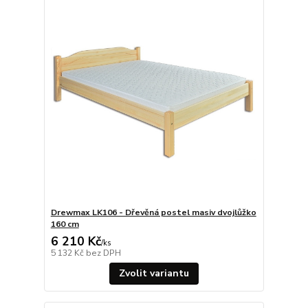
Drewmax LK106 - Dřevěná postel masiv dvojlůžko
160 cm
6 210 Kč
/
ks
5 132 Kč
bez DPH
Zvolit variantu