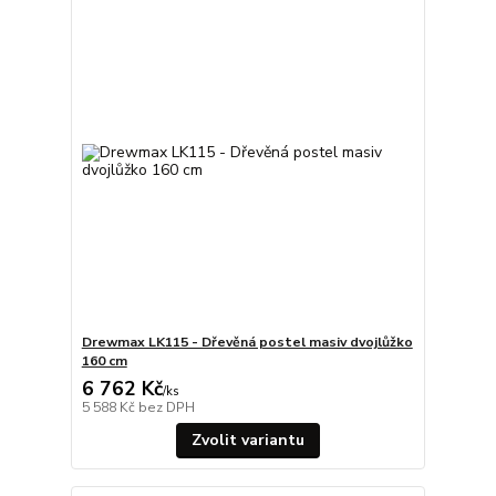
Drewmax LK115 - Dřevěná postel masiv dvojlůžko
160 cm
6 762 Kč
/
ks
5 588 Kč
bez DPH
Zvolit variantu