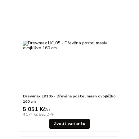
Drewmax LK105 - Dřevěná postel masiv dvojlůžko
160 cm
5 051 Kč
/
ks
4 174 Kč
bez DPH
Zvolit variantu