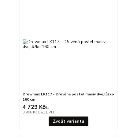
Drewmax LK117 - Dřevěná postel masiv dvojlůžko
160 cm
4 729 Kč
/
ks
3 908 Kč
bez DPH
Zvolit variantu