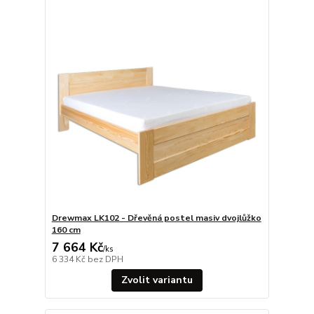
Drewmax LK102 - Dřevěná postel masiv dvojlůžko
160 cm
7 664 Kč
/
ks
6 334 Kč
bez DPH
Zvolit variantu