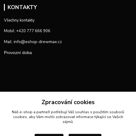
KONTAKTY
Všechny kontakty
Mobil: +420 777 666 906
info@eshop-drewmax.cz
Mail:
Provozní doba
Zpracování cookies
Náš e-shop a partneři potřebují Váš
souhlas
s použitím souborů
cookies, aby Vám mohli zobrazovat informace týkající se Vašich
zájmů.