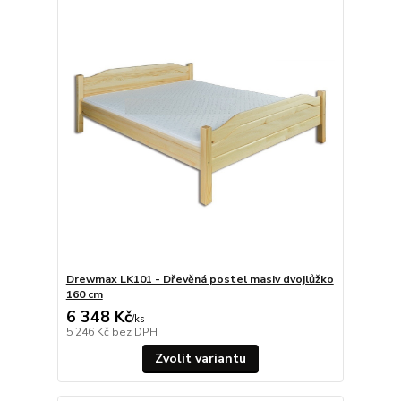
Drewmax LK101 - Dřevěná postel masiv dvojlůžko
160 cm
6 348 Kč
/
ks
5 246 Kč
bez DPH
Zvolit variantu