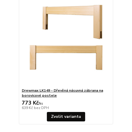
Drewmax LK149 - Dřevěná násuvná zábrana na
borovicové postele
773 Kč
/
ks
639 Kč
bez DPH
Zvolit variantu