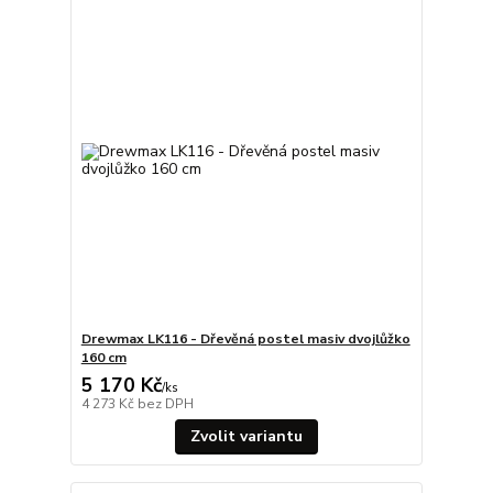
Drewmax LK116 - Dřevěná postel masiv dvojlůžko
160 cm
5 170 Kč
/
ks
4 273 Kč
bez DPH
Zvolit variantu