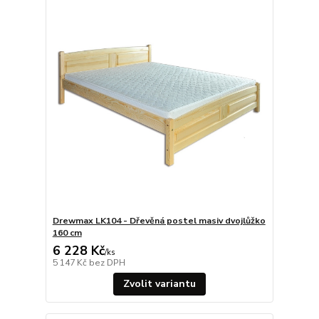
Drewmax LK104 - Dřevěná postel masiv dvojlůžko
160 cm
6 228 Kč
/
ks
5 147 Kč
bez DPH
Zvolit variantu