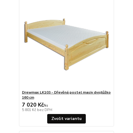
Drewmax LK103 - Dřevěná postel masiv dvojlůžko
160 cm
7 020 Kč
/
ks
5 801 Kč
bez DPH
Zvolit variantu