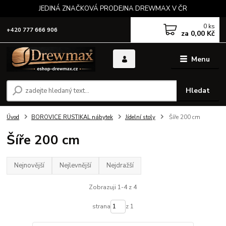
JEDINÁ ZNAČKOVÁ PRODEJNA DREWMAX V ČR
0
ks
+420 777 666 906
za
0,00 Kč
Menu
Hledat
Úvod
BOROVICE RUSTIKAL nábytek
Jídelní stoly
Šíře 200 cm
Šíře 200 cm
Nejnovější
Nejlevnější
Nejdražší
Zobrazuji 1-4 z 4
strana
z 1