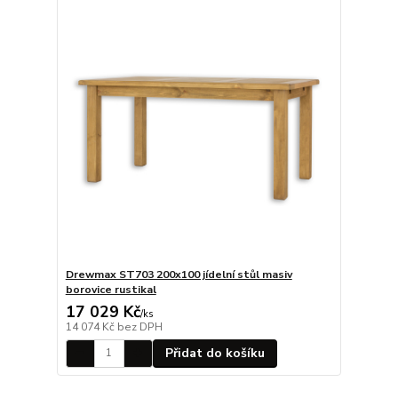
Drewmax ST703 200x100 jídelní stůl masiv
borovice rustikal
17 029 Kč
/
ks
14 074 Kč
bez DPH
Přidat do košíku