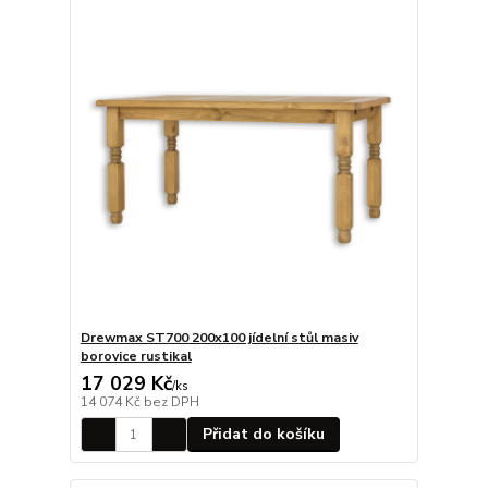
Drewmax ST700 200x100 jídelní stůl masiv
borovice rustikal
17 029 Kč
/
ks
14 074 Kč
bez DPH
Přidat do košíku