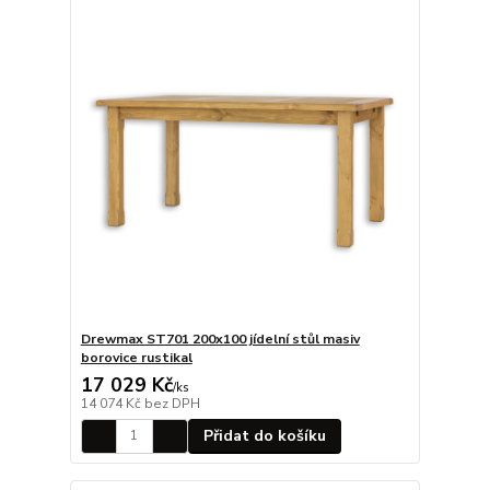
Drewmax ST701 200x100 jídelní stůl masiv
borovice rustikal
17 029 Kč
/
ks
14 074 Kč
bez DPH
Přidat do košíku