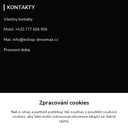
KONTAKTY
Všechny kontakty
Mobil: +420 777 666 906
info@eshop-drewmax.cz
Mail:
Provozní doba
Zpracování cookies
Náš e-shop a partneři potřebují Váš
souhlas
s použitím souborů
cookies, aby Vám mohli zobrazovat informace týkající se Vašich
zájmů.