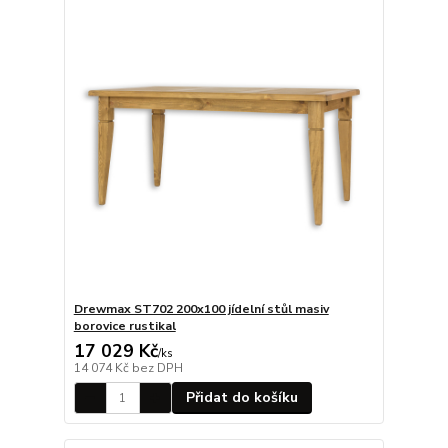
Drewmax ST702 200x100 jídelní stůl masiv
borovice rustikal
17 029 Kč
/
ks
14 074 Kč
bez DPH
Přidat do košíku