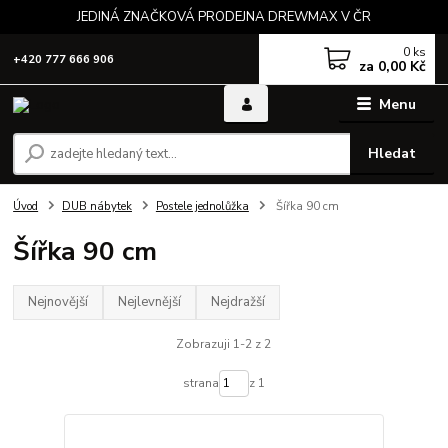
JEDINÁ ZNAČKOVÁ PRODEJNA DREWMAX V ČR
0
ks
+420 777 666 906
za
0,00 Kč
Menu
Hledat
Úvod
DUB nábytek
Postele jednolůžka
Šířka 90 cm
Šířka 90 cm
Nejnovější
Nejlevnější
Nejdražší
Zobrazuji 1-2 z 2
strana
z 1