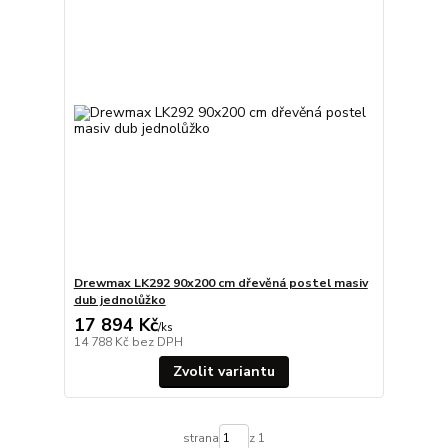
Drewmax LK292 90x200 cm dřevěná postel masiv
dub jednolůžko
17 894 Kč
/
ks
14 788 Kč
bez DPH
Zvolit variantu
strana
z 1