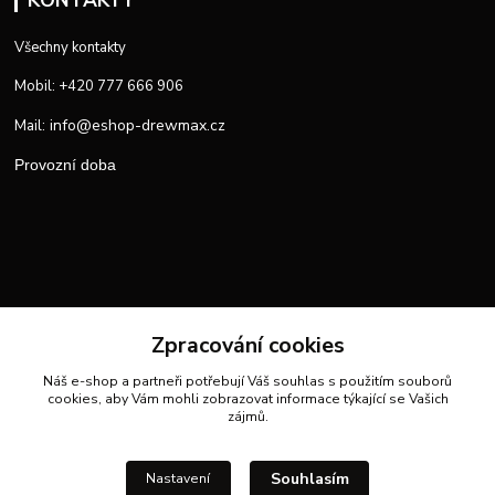
KONTAKTY
Všechny kontakty
Mobil: +420 777 666 906
info@eshop-drewmax.cz
Mail:
Provozní doba
Zpracování cookies
Náš e-shop a partneři potřebují Váš
souhlas
s použitím souborů
cookies, aby Vám mohli zobrazovat informace týkající se Vašich
zájmů.
Souhlasím
Nastavení