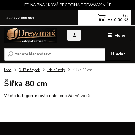
JEDINÁ ZNAČKOVÁ PRODEJNA DREWMAX V ČR
0
ks
+420 777 666 906
za
0,00 Kč
Menu
Hledat
Úvod
DUB nábytek
Jídelní stoly
Šířka 80 cm
Šířka 80 cm
V této kategorii nebylo nalezeno žádné zboží.