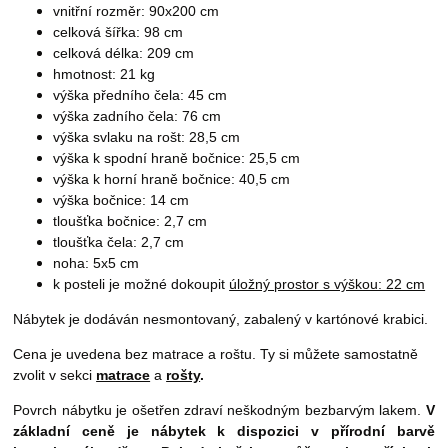
vnitřní rozměr: 90x200 cm
celková šířka: 98 cm
celková délka: 209 cm
hmotnost: 21 kg
výška předního čela: 45 cm
výška zadního čela: 76 cm
výška svlaku na rošt: 28,5 cm
výška k spodní hraně bočnice: 25,5 cm
výška k horní hraně bočnice: 40,5 cm
výška bočnice: 14 cm
tloušťka bočnice: 2,7 cm
tloušťka čela: 2,7 cm
noha: 5x5 cm
k posteli je možné dokoupit
úložný prostor s výškou: 22 cm
Nábytek je dodáván nesmontovaný, zabalený v kartónové krabici.
Cena je uvedena bez matrace a roštu. Ty si můžete samostatně
zvolit v sekci
matrace
a
rošty
.
Povrch nábytku je ošetřen zdraví neškodným bezbarvým lakem.
V
základní ceně je nábytek k dispozici v přírodní barvě