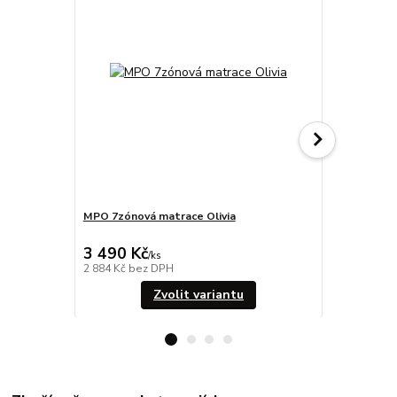
MPO 7zónová matrace Olivia
MPO 7zónov
3 490 Kč
3 290 Kč
/
ks
2 884 Kč
bez DPH
2 719 Kč
bez
Zvolit variantu