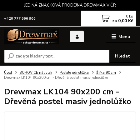
JEDINÁ ZNAČKOVÁ PRODEJNA DREWMAX V ČR
0
ks
+420 777 666 906
za
0,00 Kč
Menu
Hledat
Úvod
BOROVICE nábytek
Postele jednolůžka
Šířka 90 cm
Drewmax LK104 90x200 cm - Dřevěná postel masiv jednolůžko
Drewmax LK104 90x200 cm -
Dřevěná postel masiv jednolůžko