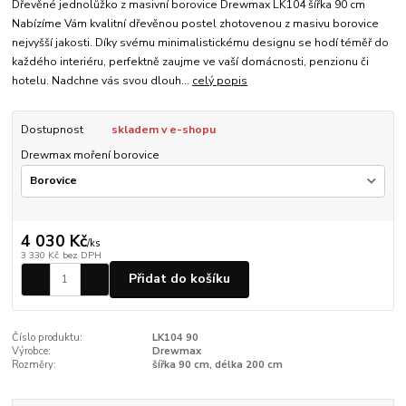
Dřevěné jednolůžko z masivní borovice Drewmax LK104 šířka 90 cm
Nabízíme Vám kvalitní dřevěnou postel zhotovenou z masivu borovice
nejvyšší jakosti. Díky svému minimalistickému designu se hodí téměř do
každého interiéru, perfektně zaujme ve vaší domácnosti, penzionu či
hotelu. Nadchne vás svou dlouh...
celý popis
Dostupnost
skladem v e-shopu
Drewmax moření borovice
4 030 Kč
/
ks
3 330 Kč
bez DPH
Přidat do košíku
Číslo produktu:
LK104 90
Výrobce:
Drewmax
Rozměry:
šířka 90 cm, délka 200 cm