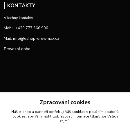
KONTAKTY
Všechny kontakty
Mobil: +420 777 666 906
info@eshop-drewmax.cz
Mail:
Provozní doba
Zpracování cookies
Náš e-shop a partneři potřebují Váš
souhlas
s použitím souborů
cookies, aby Vám mohli zobrazovat informace týkající se Vašich
zájmů.