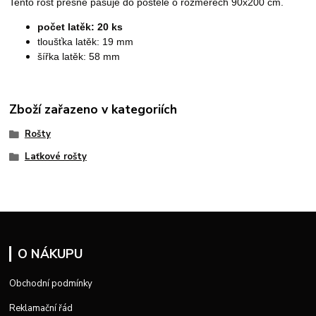
Tento rošt přesně pasuje do postele o rozměrech 90x200 cm.
počet latěk: 20 ks
tloušťka latěk: 19 mm
šířka latěk: 58 mm
Zboží zařazeno v kategoriích
Rošty
Laťkové rošty
O NÁKUPU
Obchodní podmínky
Reklamační řád