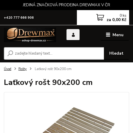
JEDINÁ ZNAČKOVÁ PRODEJNA DREWMAX V ČR
0
ks
+420 777 666 906
za
0,00 Kč
Menu
Hledat
Úvod
Rošty
Laťkový rošt 90x200 cm
Laťkový rošt 90x200 cm