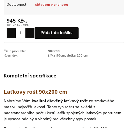
Dostupnost
skladem v e-shopu
945 Kč
/
ks
781 Kč
bez DPH
Přidat do košíku
Číslo produktu:
90x200
Rozměry:
šířka 90cm, délka 200 cm
Kompletní specifikace
Laťkový rošt 90x200 cm
Nabízíme Vám
kvalitní dřevěný laťkový rošt
ze smrkového
masivu nejvyšší jakosti. Tento typ roštu se skládá z
nadstandardního počtu kusů latěk spojených látkovým popruhem,
je vysoce odolný a vhodný pro všechny typy postelí.