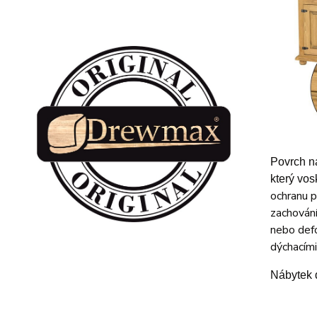
Povrch n
který vos
ochranu p
zachování
nebo defo
dýchacími
Nábytek 