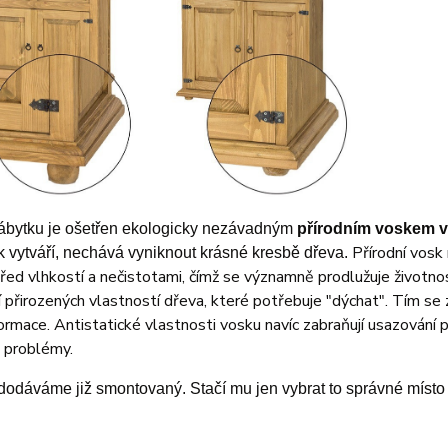
ábytku je ošetřen ekologicky nezávadným
přírodním voskem
v
Přírodní vosk
k vytváří, nechává vyniknout krásné kresbě dřeva.
řed vlhkostí a nečistotami, čímž se významně prodlužuje životno
 přirozených vlastností dřeva, které potřebuje "dýchat". Tím se za
rmace. Antistatické vlastnosti vosku navíc zabraňují usazování p
 problémy.
dodáváme již smontovaný. Stačí mu jen vybrat to správné místo