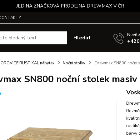
JEDINÁ ZNAČKOVÁ PRODEJNA DREWMAX V ČR
KONTAKTY
Nevíte
Hledat
+420
BOROVICE RUSTIKAL nábytek
Noční stolky
Drewmax SN800 noční sto
max SN800 noční stolek masiv b
Vosk
Drewma
Rozměr
kvalit
rustiká
barvy 