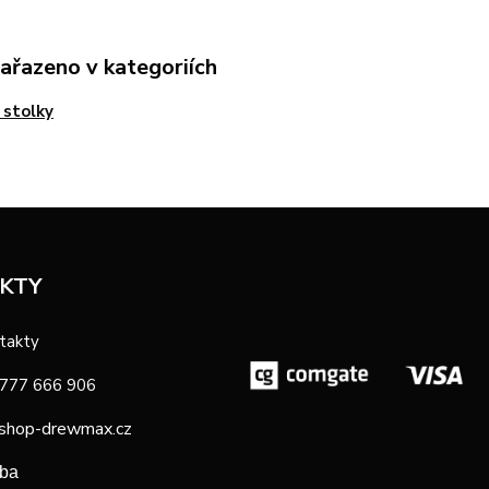
zařazeno v kategoriích
 stolky
KTY
takty
 777 666 906
shop-drewmax.cz
oba