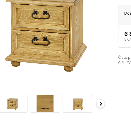
Dos
6 
5 6
Číslo p
Šířka/