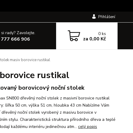
Přihlášení
 si rady? Zavolejte.
0
ks
za
0,00 Kč
 777 666 906
lek masiv borovice rustikal
orovice rustikal
ovaný borovicový noční stolek
x SN800 dřevěný noční stolek z masivní borovice rustikal
y: šířka 50 cm, výška 51 cm, hloubka 43 cm Nabízíme Vám
ní dřevěný noční stolek vyrobený z masivu borovice v
lním stylu. Charakteristická struktura přírodního dřeva a teplé
dodají každému interiéru jedinečnou atm...
celý popis