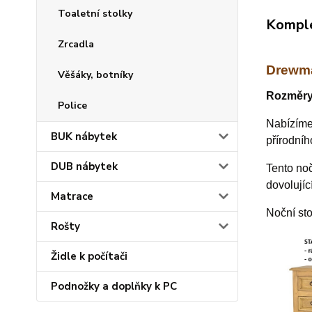
Toaletní stolky
Komple
Zrcadla
Drewma
Věšáky, botníky
Rozměry:
Police
Nabízím
BUK nábytek
přírodníh
DUB nábytek
Tento no
dovolujíc
Matrace
Noční st
Rošty
Židle k počítači
Podnožky a doplňky k PC