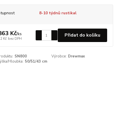
tupnost
8-10 týdnů rustikal
863 Kč
/
ks
Přidat do košíku
72 Kč
bez DPH
roduktu:
SN800
Výrobce:
Drewmax
Výška/Hloubka:
50/51/43 cm