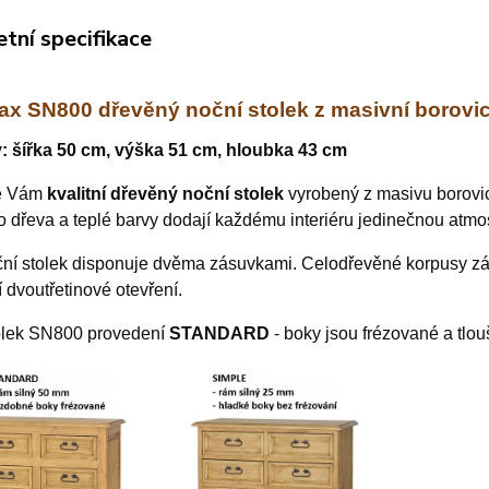
tní specifikace
x SN800 dřevěný noční stolek z masivní borovice
 šířka 50 cm, výška 51 cm, hloubka 43 cm
e Vám
kvalitní dřevěný noční stolek
vyrobený z masivu borovice
o dřeva a teplé barvy dodají každému interiéru jedinečnou atmo
ční stolek disponuje dvěma zásuvkami. Celodřevěné korpusy z
í dvoutřetinové otevření.
olek SN800 provedení
STANDARD
- boky jsou frézované a tlo