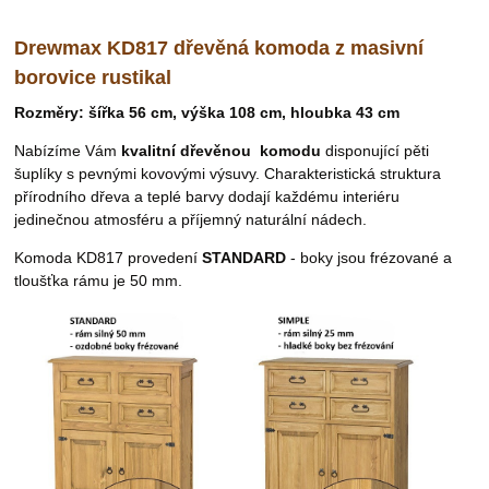
Drewmax KD817 dřevěná komoda z masivní
borovice rustikal
Rozměry:
šířka 56 cm, výška 108 cm, hloubka 43 cm
Nabízíme Vám
kvalitní dřevěnou
komodu
disponující pěti
šuplíky s pevnými kovovými výsuvy.
Charakteristická struktura
přírodního dřeva a teplé barvy dodají každému interiéru
jedinečnou atmosféru a příjemný naturální nádech.
Komoda KD817 provedení
STANDARD
- boky jsou frézované a
tloušťka rámu je 50 mm.