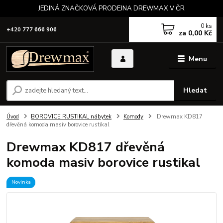
JEDINÁ ZNAČKOVÁ PRODEJNA DREWMAX V ČR
0
ks
+420 777 666 906
za
0,00 Kč
Menu
Hledat
Úvod
BOROVICE RUSTIKAL nábytek
Komody
Drewmax KD817
dřevěná komoda masiv borovice rustikal
Drewmax KD817 dřevěná
komoda masiv borovice rustikal
Novinka