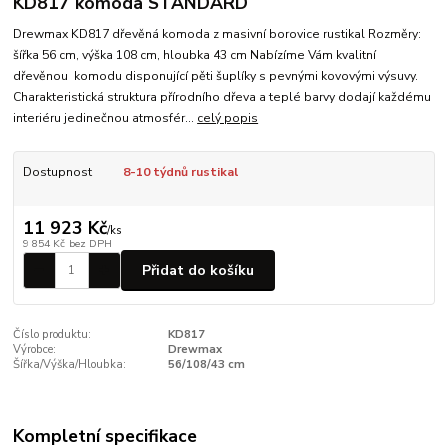
KD817 komoda STANDARD
Drewmax KD817 dřevěná komoda z masivní borovice rustikal Rozměry:
šířka 56 cm, výška 108 cm, hloubka 43 cm Nabízíme Vám kvalitní
dřevěnou komodu disponující pěti šuplíky s pevnými kovovými výsuvy.
Charakteristická struktura přírodního dřeva a teplé barvy dodají každému
interiéru jedinečnou atmosfér...
celý popis
Dostupnost
8-10 týdnů rustikal
11 923 Kč
/
ks
9 854 Kč
bez DPH
Přidat do košíku
Číslo produktu:
KD817
Výrobce:
Drewmax
Šířka/Výška/Hloubka:
56/108/43 cm
Kompletní specifikace