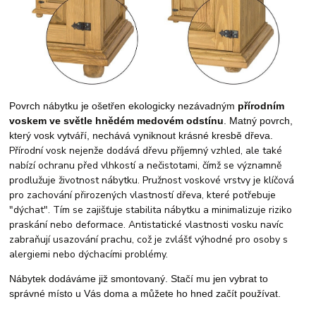
Povrch nábytku je ošetřen ekologicky nezávadným
přírodním
voskem
ve světle hnědém medovém odstínu
. Matný povrch,
který vosk vytváří, nechává vyniknout krásné kresbě dřeva.
Přírodní vosk nejenže dodává dřevu příjemný vzhled, ale také
nabízí ochranu před vlhkostí a nečistotami, čímž se významně
prodlužuje životnost nábytku. Pružnost voskové vrstvy je klíčová
pro zachování přirozených vlastností dřeva, které potřebuje
"dýchat". Tím se zajišťuje stabilita nábytku a minimalizuje riziko
praskání nebo deformace. Antistatické vlastnosti vosku navíc
zabraňují usazování prachu, což je zvlášť výhodné pro osoby s
alergiemi nebo dýchacími problémy.
Nábytek dodáváme již smontovaný. Stačí mu jen vybrat to
správné místo u Vás doma a můžete ho hned začít používat.