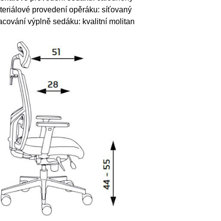
teriálové provedení
opěráku: síťovaný
acování výplně sedáku:
kvalitní molitan