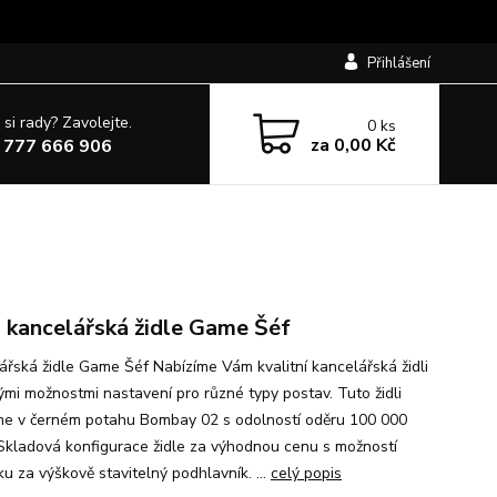
Přihlášení
 si rady? Zavolejte.
0
ks
za
0,00 Kč
 777 666 906
 kancelářská židle Game Šéf
ářská židle Game Šéf Nabízíme Vám kvalitní kancelářská židli
kými možnostmi nastavení pro různé typy postav. Tuto židli
me v černém potahu Bombay 02 s odolností oděru 100 000
 Skladová konfigurace židle za výhodnou cenu s možností
ku za výškově stavitelný podhlavník. ...
celý popis