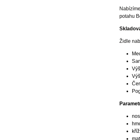
Nabízím
potahu B
Skladová
Židle nab
Mec
Sam
Výš
Výš
Čer
Pog
Paramet
n
os
hmo
kří
mat