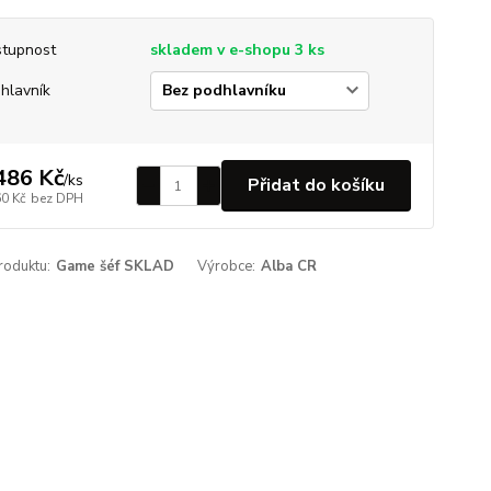
tupnost
skladem v e-shopu 3 ks
hlavník
486 Kč
/
ks
Přidat do košíku
60 Kč
bez DPH
roduktu:
Game šéf SKLAD
Výrobce:
Alba CR