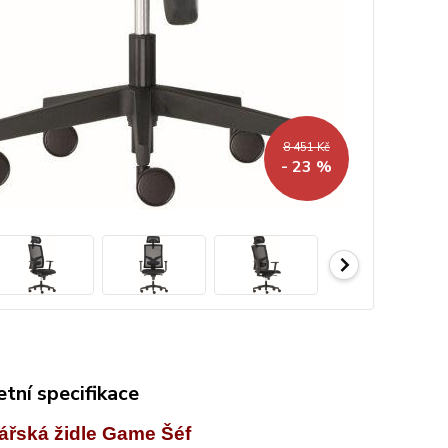
8 451 Kč
- 23 %
tní specifikace
ářská židle Game Šéf