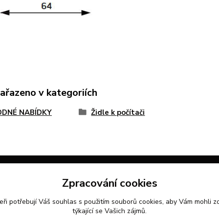
zařazeno v kategoriích
DNÉ NABÍDKY
Židle k počítači
Zpracování cookies
KTY
eři potřebují Váš
souhlas
s použitím souborů cookies, aby Vám mohli z
týkající se Vašich zájmů.
takty