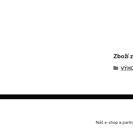
Zboží 
VÝHO
O NÁKUPU
KONTA
Náš e-shop a partn
Obchodní podmínky
Všechny kon