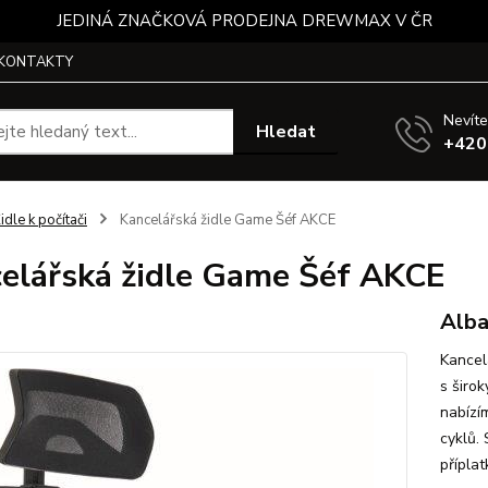
JEDINÁ ZNAČKOVÁ PRODEJNA DREWMAX V ČR
KONTAKTY
Nevíte
Hledat
+420
idle k počítači
Kancelářská židle Game Šéf AKCE
elářská židle Game Šéf AKCE
Alba
Kancel
s širo
nabízí
cyklů.
příplat