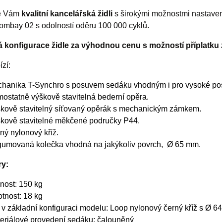
e Vám
kvalitní kancelářská židli
s širokými možnostmi nastavení
ombay 02 s odolností oděru 100 000 cyklů.
 konfigurace židle za výhodnou cenu s možností příplatku 
ízí:
hanika T-Synchro s posuvem sedáku vhodným i pro vysoké pos
ostatně výškově stavitelná bederní opěra.
kově stavitelný síťovaný opěrák s mechanickým zámkem.
kově stavitelné měkčené područky P44.
ný nylonový kříž.
umovaná kolečka vhodná na jakýkoliv povrch,
Ø 65 mm.
ry:
nost: 150 kg
tnost: 18 kg
ž v základní konfiguraci modelu: Loop nylonový černý kříž s Ø 
eriálové provedení sedáku: čalouněný