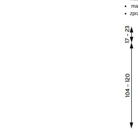
ma
zpr