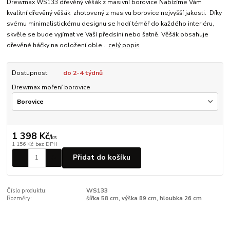
Drewmax WS133 dřevěný věšák z masivní borovice Nabízíme Vám
kvalitní dřevěný věšák zhotovený z masivu borovice nejvyšší jakosti. Díky
svému minimalistickému designu se hodí téměř do každého interiéru,
skvěle se bude vyjímat ve Vaší předsíni nebo šatně. Věšák obsahuje
dřevěné háčky na odložení oble...
celý popis
Dostupnost
do 2-4 týdnů
Drewmax moření borovice
1 398 Kč
/
ks
1 156 Kč
bez DPH
Přidat do košíku
Číslo produktu:
WS133
Rozměry:
šířka 58 cm, výška 89 cm, hloubka 26 cm