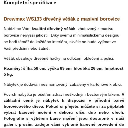
Kompletní specifikace
Drewmax WS133 d
řevěný věšák z masivní borovice
Nabízíme Vám
kvalitní dřevěný věšák
zhotovený z masivu
borovice nejvyšší jakosti
.
Díky svému minimalistickému designu
se hodí téměř do každého interiéru, skvěle se bude vyjímat ve
Vaší předsíni nebo šatně.
Věšák obsahuje dřevěné háčky na odložení oblečení a polici.
Rozměry: šířka 58 cm, výška 89 cm, hloubka 26 cm,
hmotnost
5 kg.
Nábytek je dodáván nesmontovaný, zabalený v kartónové krabici.
Povrch nábytku je ošetřen zdraví neškodným bezbarvým lakem.
V
základní ceně je nábytek k dispozici v přírodní barvě
borovicového dřeva. Pokud si přejete, můžete si za příplatek
vybrat barevné moření
v dekoru olše, dub nebo ořech.
Fotografie s výběrem barev moření jsou dostupné v naší
galerii, prosím, zadejte vámi vybrané barevné provedení do