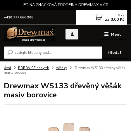
JEDINÁ ZNAČKOVÁ PRODEJNA DREWMAX V ČR
0
ks
+420 777 666 906
za
0,00 Kč
Menu
Hledat
Úvod
BOROVICE nábytek
Věšáky
Drewmax WS133 dřevěný věšák
masiv borovice
Drewmax WS133 dřevěný věšák
masiv borovice